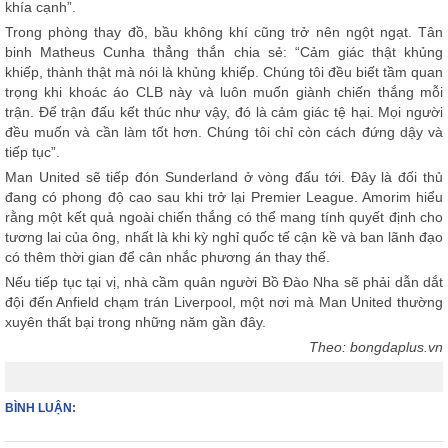
khía cạnh”.
Trong phòng thay đồ, bầu không khí cũng trở nên ngột ngạt. Tân
binh Matheus Cunha thẳng thắn chia sẻ: “Cảm giác thật khủng
khiếp, thành thật mà nói là khủng khiếp. Chúng tôi đều biết tầm quan
trọng khi khoác áo CLB này và luôn muốn giành chiến thắng mỗi
trận. Để trận đấu kết thúc như vậy, đó là cảm giác tệ hại. Mọi người
đều muốn và cần làm tốt hơn. Chúng tôi chỉ còn cách đứng dậy và
tiếp tục”.
Man United sẽ tiếp đón Sunderland ở vòng đấu tới. Đây là đối thủ
đang có phong độ cao sau khi trở lại Premier League. Amorim hiểu
rằng một kết quả ngoài chiến thắng có thể mang tính quyết định cho
tương lai của ông, nhất là khi kỳ nghỉ quốc tế cận kề và ban lãnh đạo
có thêm thời gian để cân nhắc phương án thay thế.
Nếu tiếp tục tại vị, nhà cầm quân người Bồ Đào Nha sẽ phải dẫn dắt
đội đến Anfield chạm trán Liverpool, một nơi mà Man United thường
xuyên thất bại trong những năm gần đây.
Theo: bongdaplus.vn
BÌNH LUẬN: