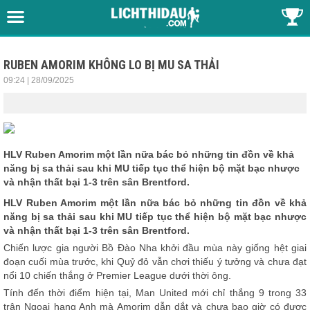
RUBEN AMORIM KHÔNG LO BỊ MU SA THẢI
09:24 | 28/09/2025
HLV Ruben Amorim một lần nữa bác bỏ những tin đồn về khả
năng bị sa thải sau khi MU tiếp tục thể hiện bộ mặt bạc nhược
và nhận thất bại 1-3 trên sân Brentford.
HLV Ruben Amorim một lần nữa bác bỏ những tin đồn về khả
năng bị sa thải sau khi MU tiếp tục thể hiện bộ mặt bạc nhược
và nhận thất bại 1-3 trên sân Brentford.
Chiến lược gia người Bồ Đào Nha khởi đầu mùa này giống hệt giai
đoạn cuối mùa trước, khi Quỷ đỏ vẫn chơi thiếu ý tưởng và chưa đạt
nổi 10 chiến thắng ở Premier League dưới thời ông.
Tính đến thời điểm hiện tại, Man United mới chỉ thắng 9 trong 33
trận Ngoại hạng Anh mà Amorim dẫn dắt và chưa bao giờ có được