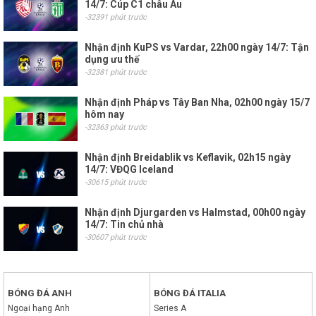
14/7: Cúp C1 châu Âu
-32391 phút trước
Nhận định KuPS vs Vardar, 22h00 ngày 14/7: Tận
dụng ưu thế
-32381 phút trước
Nhận định Pháp vs Tây Ban Nha, 02h00 ngày 15/7
hôm nay
-32363 phút trước
Nhận định Breidablik vs Keflavik, 02h15 ngày
14/7: VĐQG Iceland
-30615 phút trước
Nhận định Djurgarden vs Halmstad, 00h00 ngày
14/7: Tin chủ nhà
-30607 phút trước
BÓNG ĐÁ ANH
BÓNG ĐÁ ITALIA
Ngoại hạng Anh
Series A