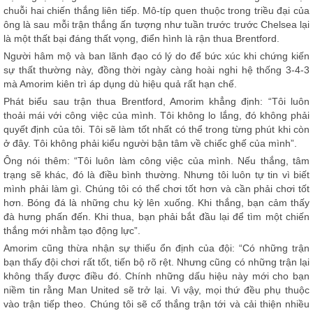
chuỗi hai chiến thắng liên tiếp. Mô-típ quen thuộc trong triều đại của
ông là sau mỗi trận thắng ấn tượng như tuần trước trước Chelsea lại
là một thất bại đáng thất vọng, điển hình là rận thua Brentford.
Người hâm mộ và ban lãnh đạo có lý do để bức xúc khi chứng kiến
sự thất thường này, đồng thời ngày càng hoài nghi hệ thống 3-4-3
mà Amorim kiên trì áp dụng dù hiệu quả rất hạn chế.
Phát biểu sau trận thua Brentford, Amorim khẳng định: “Tôi luôn
thoải mái với công việc của mình. Tôi không lo lắng, đó không phải
quyết định của tôi. Tôi sẽ làm tốt nhất có thể trong từng phút khi còn
ở đây. Tôi không phải kiểu người bận tâm về chiếc ghế của mình”.
Ông nói thêm: “Tôi luôn làm công việc của mình. Nếu thắng, tâm
trạng sẽ khác, đó là điều bình thường. Nhưng tôi luôn tự tin vì biết
mình phải làm gì. Chúng tôi có thể chơi tốt hơn và cần phải chơi tốt
hơn. Bóng đá là những chu kỳ lên xuống. Khi thắng, bạn cảm thấy
đà hưng phấn đến. Khi thua, bạn phải bắt đầu lại để tìm một chiến
thắng mới nhằm tạo động lực”.
Amorim cũng thừa nhận sự thiếu ổn định của đội: “Có những trận
bạn thấy đội chơi rất tốt, tiến bộ rõ rệt. Nhưng cũng có những trận lại
không thấy được điều đó. Chính những dấu hiệu này mới cho bạn
niềm tin rằng Man United sẽ trở lại. Vì vậy, mọi thứ đều phụ thuộc
vào trận tiếp theo. Chúng tôi sẽ cố thắng trận tới và cải thiện nhiều