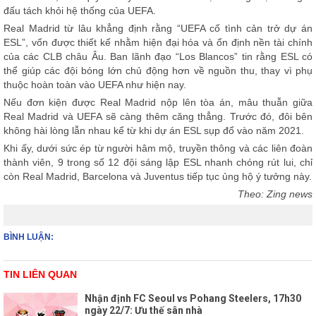
đấu tách khỏi hệ thống của UEFA.
Real Madrid từ lâu khẳng định rằng “UEFA cố tình cản trở dự án
ESL”, vốn được thiết kế nhằm hiện đại hóa và ổn định nền tài chính
của các CLB châu Âu. Ban lãnh đạo “Los Blancos” tin rằng ESL có
thể giúp các đội bóng lớn chủ động hơn về nguồn thu, thay vì phụ
thuộc hoàn toàn vào UEFA như hiện nay.
Nếu đơn kiện được Real Madrid nộp lên tòa án, mâu thuẫn giữa
Real Madrid và UEFA sẽ càng thêm căng thẳng. Trước đó, đôi bên
không hài lòng lẫn nhau kể từ khi dự án ESL sụp đổ vào năm 2021.
Khi ấy, dưới sức ép từ người hâm mộ, truyền thông và các liên đoàn
thành viên, 9 trong số 12 đội sáng lập ESL nhanh chóng rút lui, chỉ
còn Real Madrid, Barcelona và Juventus tiếp tục ủng hộ ý tưởng này.
Theo: Zing news
BÌNH LUẬN:
TIN LIÊN QUAN
Nhận định FC Seoul vs Pohang Steelers, 17h30
ngày 22/7: Ưu thế sân nhà