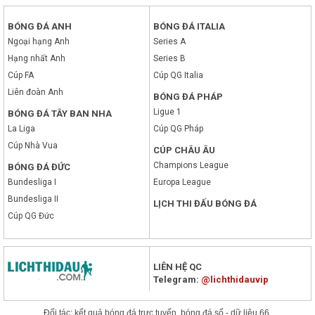
BÓNG ĐÁ ANH
BÓNG ĐÁ ITALIA
Ngoại hạng Anh
Series A
Hạng nhất Anh
Series B
Cúp FA
Cúp QG Italia
Liên đoàn Anh
BÓNG ĐÁ PHÁP
Ligue 1
BÓNG ĐÁ TÂY BAN NHA
La Liga
Cúp QG Pháp
Cúp Nhà Vua
CÚP CHÂU ÂU
Champions League
BÓNG ĐÁ ĐỨC
Bundesliga I
Europa League
Bundesliga II
LỊCH THI ĐẤU BÓNG ĐÁ
Cúp QG Đức
LIÊN HỆ QC
Telegram:
@lichthidauvip
x
Ðối tác:
kết quả bóng đá trực tuyến
,
bóng đá số - dữ liệu 66
,