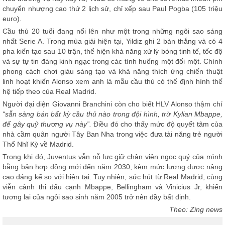
chuyển nhượng cao thứ 2 lịch sử, chỉ xếp sau Paul Pogba (105 triệu
euro).
Cầu thủ 20 tuổi đang nổi lên như một trong những ngôi sao sáng
nhất Serie A. Trong mùa giải hiện tại, Yildiz ghi 2 bàn thắng và có 4
pha kiến tạo sau 10 trận, thể hiện khả năng xử lý bóng tinh tế, tốc độ
và sự tự tin đáng kinh ngạc trong các tình huống một đối một. Chính
phong cách chơi giàu sáng tạo và khả năng thích ứng chiến thuật
linh hoạt khiến Alonso xem anh là mẫu cầu thủ có thể định hình thế
hệ tiếp theo của Real Madrid.
Người đại diện Giovanni Branchini còn cho biết HLV Alonso thậm chí
“sẵn sàng bán bất kỳ cầu thủ nào trong đội hình, trừ Kylian Mbappe,
để gây quỹ thương vụ này”.
Điều đó cho thấy mức độ quyết tâm của
nhà cầm quân người Tây Ban Nha trong việc đưa tài năng trẻ người
Thổ Nhĩ Kỳ về Madrid.
Trong khi đó, Juventus vẫn nỗ lực giữ chân viên ngọc quý của mình
bằng bản hợp đồng mới đến năm 2030, kèm mức lương được nâng
cao đáng kể so với hiện tại. Tuy nhiên, sức hút từ Real Madrid, cùng
viễn cảnh thi đấu cạnh Mbappe, Bellingham và Vinicius Jr, khiến
tương lai của ngôi sao sinh năm 2005 trở nên đầy bất định.
Theo: Zing news