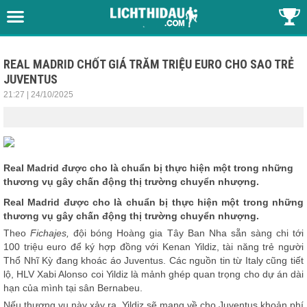
REAL MADRID CHỐT GIÁ TRĂM TRIỆU EURO CHO SAO TRẺ
JUVENTUS
21:27 | 24/10/2025
Real Madrid được cho là chuẩn bị thực hiện một trong những
thương vụ gây chấn động thị trường chuyển nhượng.
Real Madrid được cho là chuẩn bị thực hiện một trong những
thương vụ gây chấn động thị trường chuyển nhượng.
Theo
Fichajes,
đội bóng Hoàng gia Tây Ban Nha sẵn sàng chi tới
100 triệu euro để ký hợp đồng với Kenan Yildiz, tài năng trẻ người
Thổ Nhĩ Kỳ đang khoác áo Juventus. Các nguồn tin từ Italy cũng tiết
lộ, HLV Xabi Alonso coi Yildiz là mảnh ghép quan trọng cho dự án dài
hạn của mình tại sân Bernabeu.
Nếu thương vụ này xảy ra, Yildiz sẽ mang về cho Juventus khoản phí