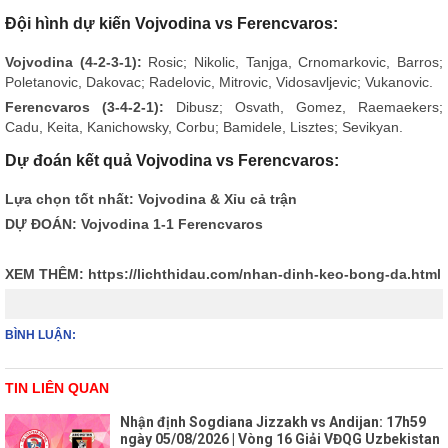
Đội hình dự kiến Vojvodina vs Ferencvaros:
Vojvodina (4-2-3-1):
Rosic; Nikolic, Tanjga, Crnomarkovic, Barros;
Poletanovic, Dakovac; Radelovic, Mitrovic, Vidosavljevic; Vukanovic.
Ferencvaros (3-4-2-1):
Dibusz; Osvath, Gomez, Raemaekers;
Cadu, Keita, Kanichowsky, Corbu; Bamidele, Lisztes; Sevikyan.
Dự đoán kết quả Vojvodina vs Ferencvaros:
Lựa chọn tốt nhất: Vojvodina & Xỉu cả trận
DỰ ĐOÁN: Vojvodina 1-1 Ferencvaros
XEM THÊM:
https://lichthidau.com/nhan-dinh-keo-bong-da.html
BÌNH LUẬN:
TIN LIÊN QUAN
Nhận định Sogdiana Jizzakh vs Andijan: 17h59
ngày 05/08/2026 | Vòng 16 Giải VĐQG Uzbekistan