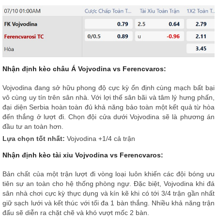
Nhận định kèo châu Á Vojvodina vs Ferencvaros:
Vojvodina đang sở hữu phong độ cực kỳ ổn định cùng mạch bất bại
vô cùng uy tín trên sân nhà. Với lợi thế sân bãi và tâm lý hưng phấn,
đại diện Serbia hoàn toàn đủ khả năng bảo toàn một kết quả từ hòa
đến thắng ở lượt đi. Chọn đội cửa dưới Vojvodina sẽ là phương án
đầu tư an toàn hơn.
Lựa chọn tốt nhất:
Vojvodina +1/4 cả trận
Nhận định kèo tài xỉu Vojvodina vs Ferencvaros:
Bản chất của một trận lượt đi vòng loại luôn khiến các đội bóng ưu
tiên sự an toàn cho hệ thống phòng ngự. Đặc biệt, Vojvodina khi đá
sân nhà chơi cực kỳ thực dụng và kín kẽ khi có tới 3/4 trận gần nhất
giữ sạch lưới và kết thúc với tối đa 1 bàn thắng. Nhiều khả năng trận
đấu sẽ diễn ra chặt chẽ và khó vượt mốc 2 bàn.