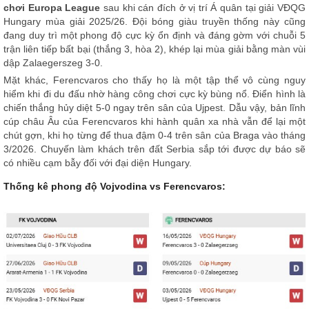
chơi Europa League
sau khi cán đích ở vị trí Á quân tại giải VĐQG
Hungary mùa giải 2025/26. Đội bóng giàu truyền thống này cũng
đang duy trì một phong độ cực kỳ ổn định và đáng gờm với chuỗi 5
trận liên tiếp bất bại (thắng 3, hòa 2), khép lại mùa giải bằng màn vùi
dập Zalaegerszeg 3-0.
Mặt khác, Ferencvaros cho thấy họ là một tập thể vô cùng nguy
hiểm khi đi du đấu nhờ hàng công chơi cực kỳ bùng nổ. Điển hình là
chiến thắng hủy diệt 5-0 ngay trên sân của Ujpest. Dẫu vậy, bản lĩnh
cúp châu Âu của Ferencvaros khi hành quân xa nhà vẫn để lại một
chút gợn, khi họ từng để thua đậm 0-4 trên sân của Braga vào tháng
3/2026. Chuyến làm khách trên đất Serbia sắp tới được dự báo sẽ
có nhiều cạm bẫy đối với đại diện Hungary.
Thống kê phong độ Vojvodina vs Ferencvaros: