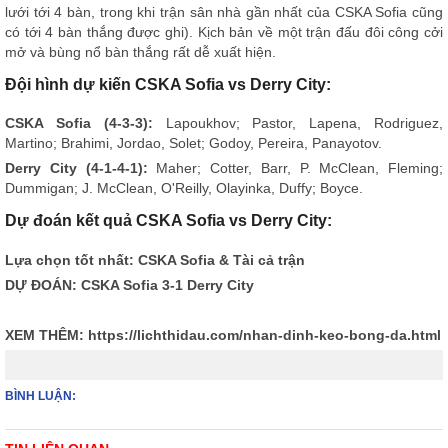
lưới tới 4 bàn, trong khi trận sân nhà gần nhất của CSKA Sofia cũng
có tới 4 bàn thắng được ghi). Kịch bản về một trận đấu đôi công cởi
mở và bùng nổ bàn thắng rất dễ xuất hiện.
Đội hình dự kiến CSKA Sofia vs Derry City:
CSKA Sofia (4-3-3):
Lapoukhov; Pastor, Lapena, Rodriguez,
Martino; Brahimi, Jordao, Solet; Godoy, Pereira, Panayotov.
Derry City (4-1-4-1):
Maher; Cotter, Barr, P. McClean, Fleming;
Dummigan; J. McClean, O'Reilly, Olayinka, Duffy; Boyce.
Dự đoán kết quả CSKA Sofia vs Derry City:
Lựa chọn tốt nhất: CSKA Sofia & Tài cả trận
DỰ ĐOÁN: CSKA Sofia 3-1 Derry City
XEM THÊM:
https://lichthidau.com/nhan-dinh-keo-bong-da.html
BÌNH LUẬN: