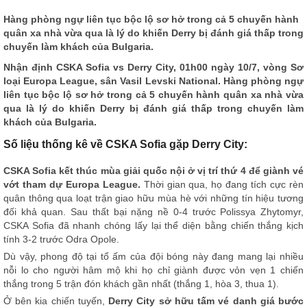
Hàng phòng ngự liên tục bộc lộ sơ hở trong cả 5 chuyến hành
quân xa nhà vừa qua là lý do khiến Derry bị đánh giá thấp trong
chuyến làm khách của Bulgaria.
Nhận định
CSKA Sofia vs Derry City, 01h00 ngày 10/7, vòng Sơ
loại Europa League, sân Vasil Levski National. Hàng phòng ngự
liên tục bộc lộ sơ hở trong cả 5 chuyến hành quân xa nhà vừa
qua là lý do khiến Derry bị đánh giá thấp trong chuyến làm
khách của Bulgaria.
Số liệu thống kê về CSKA Sofia gặp Derry City:
CSKA Sofia kết thúc mùa giải quốc nội ở vị trí thứ 4 để giành vé
vớt tham dự Europa League.
Thời gian qua, họ đang tích cực rèn
quân thông qua loạt trận giao hữu mùa hè với những tín hiệu tương
đối khả quan. Sau thất bại nặng nề 0-4 trước Polissya Zhytomyr,
CSKA Sofia đã nhanh chóng lấy lại thể diện bằng chiến thắng kịch
tính 3-2 trước Odra Opole.
Dù vậy, phong độ tại tổ ấm của đội bóng này đang mang lại nhiều
nỗi lo cho người hâm mộ khi họ chỉ giành được vỏn vẹn 1 chiến
thắng trong 5 trận đón khách gần nhất (thắng 1, hòa 3, thua 1).
Ở bên kia chiến tuyến,
Derry City sở hữu tấm vé danh giá bước