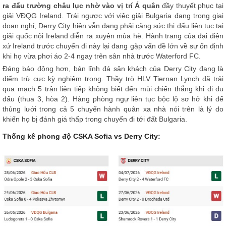
ra đấu trường châu lục nhờ vào vị trí Á quân
đầy thuyết phục tại
giải VĐQG Ireland. Trái ngược với việc giải Bulgaria đang trong giai
đoạn nghỉ, Derry City hiện vẫn đang phải căng sức thi đấu liên tục tại
giải quốc nội Ireland diễn ra xuyên mùa hè. Hành trang của đại diện
xứ Ireland trước chuyến đi này lại đang gặp vấn đề lớn về sự ổn định
khi họ vừa phơi áo 2-4 ngay trên sân nhà trước Waterford FC.
Đáng báo động hơn, bản lĩnh đá sân khách của Derry City đang là
điểm trừ cực kỳ nghiêm trọng. Thầy trò HLV Tiernan Lynch đã trải
qua mạch 5 trận liên tiếp không biết đến mùi chiến thắng khi đi du
đấu (thua 3, hòa 2). Hàng phòng ngự liên tục bộc lộ sơ hở khi để
thủng lưới trong cả 5 chuyến hành quân xa nhà nói trên là lý do
khiến họ bị đánh giá thấp trong chuyến đi tới đất Bulgaria.
Thống kê phong độ CSKA Sofia vs Derry City: