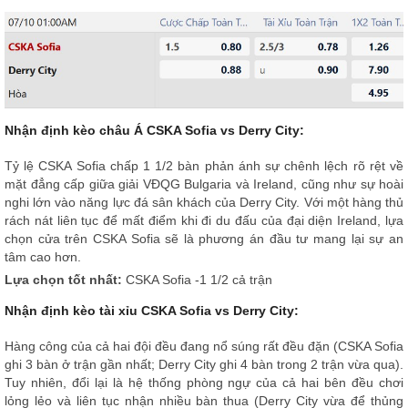
Nhận định kèo châu Á CSKA Sofia vs Derry City:
Tỷ lệ CSKA Sofia chấp 1 1/2 bàn phản ánh sự chênh lệch rõ rệt về
mặt đẳng cấp giữa giải VĐQG Bulgaria và Ireland, cũng như sự hoài
nghi lớn vào năng lực đá sân khách của Derry City. Với một hàng thủ
rách nát liên tục để mất điểm khi đi du đấu của đại diện Ireland, lựa
chọn cửa trên CSKA Sofia sẽ là phương án đầu tư mang lại sự an
tâm cao hơn.
Lựa chọn tốt nhất:
CSKA Sofia -1 1/2 cả trận
Nhận định kèo tài xỉu CSKA Sofia vs Derry City:
Hàng công của cả hai đội đều đang nổ súng rất đều đặn (CSKA Sofia
ghi 3 bàn ở trận gần nhất; Derry City ghi 4 bàn trong 2 trận vừa qua).
Tuy nhiên, đổi lại là hệ thống phòng ngự của cả hai bên đều chơi
lỏng lẻo và liên tục nhận nhiều bàn thua (Derry City vừa để thủng