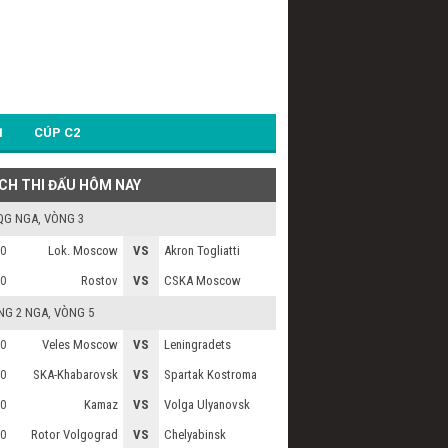
1
CÚP C2
ỊCH THI ĐẤU HÔM NAY
QG NGA
, VÒNG 3
Lok. Moscow
VS
Akron Togliatti
0
Rostov
VS
CSKA Moscow
0
NG 2 NGA
, VÒNG 5
Veles Moscow
VS
Leningradets
0
SKA-Khabarovsk
VS
Spartak Kostroma
0
Kamaz
VS
Volga Ulyanovsk
0
Rotor Volgograd
VS
Chelyabinsk
0