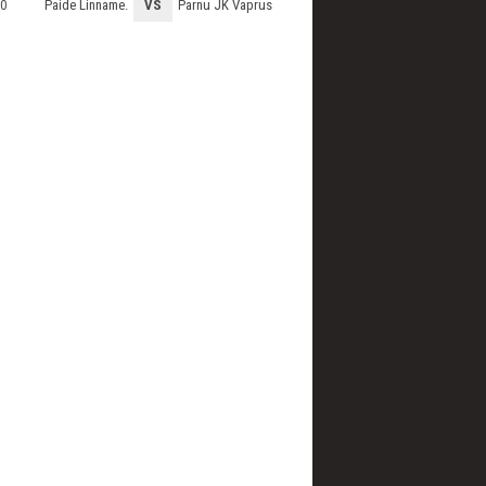
Paide Linname.
VS
Parnu JK Vaprus
0