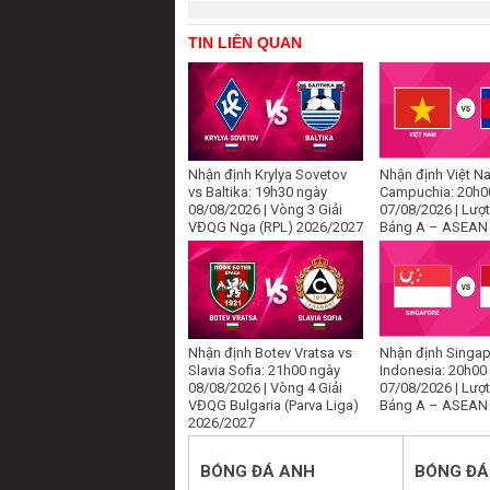
TIN LIÊN QUAN
Nhận định Krylya Sovetov
Nhận định Việt N
vs Baltika: 19h30 ngày
Campuchia: 20h0
08/08/2026 | Vòng 3 Giải
07/08/2026 | Lượt
VĐQG Nga (RPL) 2026/2027
Bảng A – ASEAN
Nhận định Botev Vratsa vs
Nhận định Singap
Slavia Sofia: 21h00 ngày
Indonesia: 20h00
08/08/2026 | Vòng 4 Giải
07/08/2026 | Lượt
VĐQG Bulgaria (Parva Liga)
Bảng A – ASEAN
2026/2027
BÓNG ĐÁ ANH
BÓNG ĐÁ 