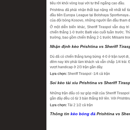
tiêu rời khỏi vòng loại với tư thế ngẩng cao đầu.
Prishtina đã phải nhận thất bại nặng nề nhất kể từ 
đầu tiên Europa League tại Bolshaya Sportivnaya 
của đội bóng Kosovo, những người lần đầu tham d
Ở một diễn biến khác, Sheriff Tiraspol vẫn duy tr
chiến thắng 1-0 trước Balti vào cuối tuần trước. Th
trường, bao gồm chiến thắng 2-1 trước Milsami tro
Nhận định kèo Prishtina vs Sheriff Tiras
Dù đã có chiến thắng tưng bừng 4-0 ở trận lượt đi
đêm nay khi phải làm khách và vẫn chấp 1/4 trái. 
vượt handicap ở 2/3 trận gần đây.
Lựa chọn:
Sheriff Tiraspol -1/4 cả trận
Soi kèo tài xỉu Prishtina vs Sheriff Tiras
Những trận đấu có sự góp mặt của Sheriff Tiraspol t
gần đây đều có từ 3 bàn thắng trở lên. Với Prishtin
Lựa chọn:
Tài 2 1/2 cả trận
Thông tin
kèo bóng đá
Prishtina vs Sher