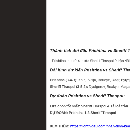
Thành tích đối đầu Prishtina vs Sheriff T
- Prishtina thua 0-4 trước Sheriff Tiraspol ở trận đố
Đội hình dự kiến Prishtina vs Sheriff Tir
Prishtina (3-4-3):
Kolaj; Vitija, Boueye, Raqi; Bytyq
Sheriff Tiraspol (3-5-2):
Dyulgerov; Boakye, Magass
Dự đoán Prishtina vs Sheriff Tiraspol:
Lựa chọn tốt nhất: Sheriff Tiraspol & Tài cả trận
DỰ ĐOÁN: Prishtina 1-3 Sheriff Tiraspol
XEM THÊM:
https://lichthidau.com/nhan-dinh-ke