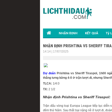
NHẬN ĐỊNH
KẾT QUẢ
Tỷ 
NHẬN ĐỊNH PRISHTINA VS SHERIFF TIRA
14:14 | 17/07/2025
Dự đoán
Prishtina vs Sheriff Tiraspol, 1h00 ng
thắng tưng bừng 4-0 ở trận lượt đi, nhưng Sheri
TLCA:
1/4:0
TX:
2 1/2
Nhận định Prishtina vs Sheriff Tiraspol:
Trận đấu vòng loại Europa League tiếp tục diễn ra 
đêm thứ Năm. Sau thất bại nặng nề ở lượt đi, đoà