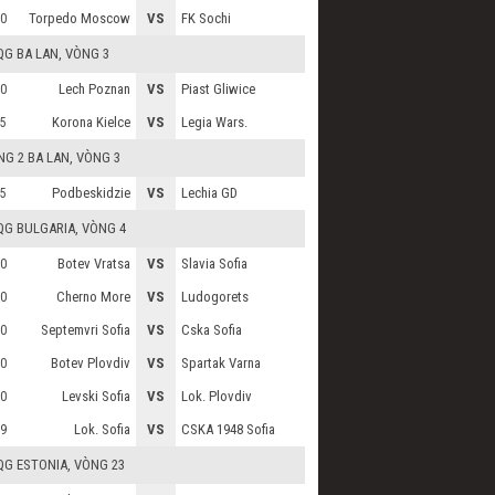
Torpedo Moscow
VS
FK Sochi
0
QG BA LAN
, VÒNG 3
Lech Poznan
VS
Piast Gliwice
0
Korona Kielce
VS
Legia Wars.
5
G 2 BA LAN
, VÒNG 3
Podbeskidzie
VS
Lechia GD
5
QG BULGARIA
, VÒNG 4
Botev Vratsa
VS
Slavia Sofia
0
Cherno More
VS
Ludogorets
0
Septemvri Sofia
VS
Cska Sofia
0
Botev Plovdiv
VS
Spartak Varna
0
Levski Sofia
VS
Lok. Plovdiv
0
Lok. Sofia
VS
CSKA 1948 Sofia
9
QG ESTONIA
, VÒNG 23