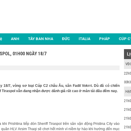
Lệ
ANH
TÂY BAN NHA
ĐỨC
ITALIA
PHÁP
CÚP C
SPOL, 01H00 NGÀY 18/7
L
VĐ
22h0
00h3
ày 18/7, vòng sơ loại Cúp C2 châu Âu, sân Fadil Vokrri. Dù đã có chiến
ff Tiraspol vẫn đang nhận được đánh giá rất cao ở màn tái đấu đêm nay.
HẠ
21h0
21h0
21h0
khi Prishtina tiếp đón Sheriff Tiraspol trên sân vận động Pristina City vào
21h0
n quân HLV Arsim Thaqi sẽ chơi hết mình vì niềm tự hào khi hướng đến mục