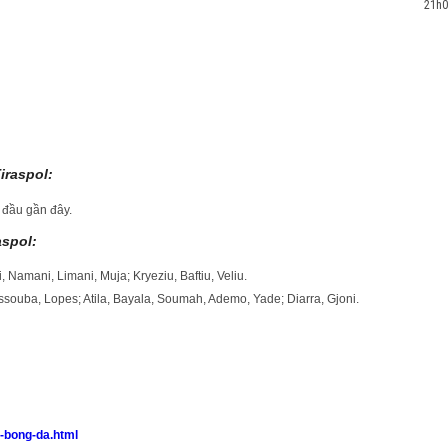
21h0
iraspol:
i đầu gần đây.
aspol:
i, Namani, Limani, Muja; Kryeziu, Baftiu, Veliu.
ouba, Lopes; Atila, Bayala, Soumah, Ademo, Yade; Diarra, Gjoni.
o-bong-da.html