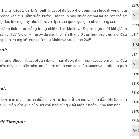
22h0
tháng 7/2021 khi bị Sheriff Tiraspol đè bẹp 4-0 trong trận lượt đi vòng loại
VĐ
Arena vào thứ Năm tuần trước. Trận thua này khiến cơ hội lật ngược thế cờ
ự đấu trường này nhờ chức vô địch cúp quốc gia gần như không còn.
22h3
ì thành tích toàn thắng trong chiến dịch Moldova Super Liga mới khi giành
01h1
ầy trò HLV Victor Mihailov đã giành chiến thắng 6 trận liên tiếp trên mọi đấu
ng trận chung kết cúp quốc gia Moldova vào ngày 24/5.
HẠN
pol:
01h1
, nhưng Sheriff Tiraspol vẫn đang nhận được đánh giá rất cao ở màn tái đấu
VĐ
Điều này cho thấy niềm tin rất lớn dành cho đại diện Moldova, những người
21h0
21h0
pol:
21h0
hời gian qua thường diễn ra với thế trận rất cởi mở và hấp dẫn, khi 5/6 trận
21h0
a, 3/5 trận vừa qua của đội chủ nhà cũng xuất hiện ít nhất 3 pha làm bàn.
21h0
22h5
iff Tiraspol:
VĐ