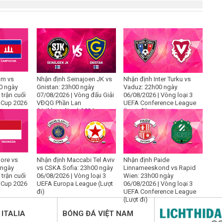
am vs
Nhận định Seinajoen JK vs
Nhận định Inter Turku vs
0 ngày
Gnistan: 23h00 ngày
Vaduz: 22h00 ngày
 trận cuối
07/08/2026 | Vòng đấu Giải
06/08/2026 | Vòng loại 3
 Cup 2026
VĐQG Phần Lan
UEFA Conference League
(Veikkausliiga) 2026
(Lượt đi)
ore vs
Nhận định Maccabi Tel Aviv
Nhận định Paide
 ngày
vs CSKA Sofia: 23h00 ngày
Linnameeskond vs Rapid
 trận cuối
06/08/2026 | Vòng loại 3
Wien: 23h00 ngày
 Cup 2026
UEFA Europa League (Lượt
06/08/2026 | Vòng loại 3
đi)
UEFA Conference League
(Lượt đi)
ITALIA
BÓNG ĐÁ VIỆT NAM