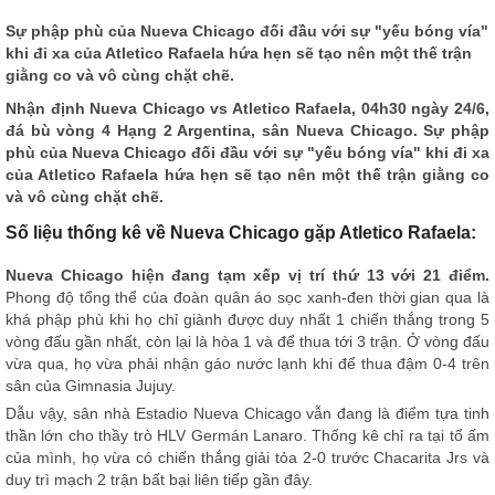
Sự phập phù của Nueva Chicago đối đầu với sự "yếu bóng vía"
khi đi xa của Atletico Rafaela hứa hẹn sẽ tạo nên một thế trận
giằng co và vô cùng chặt chẽ.
Nhận định
Nueva Chicago vs Atletico Rafaela, 04h30 ngày 24/6,
đá bù vòng 4 Hạng 2 Argentina, sân Nueva Chicago. Sự phập
phù của Nueva Chicago đối đầu với sự "yếu bóng vía" khi đi xa
của Atletico Rafaela hứa hẹn sẽ tạo nên một thế trận giằng co
và vô cùng chặt chẽ.
Số liệu thống kê về Nueva Chicago gặp Atletico Rafaela:
Nueva Chicago hiện đang tạm xếp vị trí thứ 13 với 21 điểm.
Phong độ tổng thể của đoàn quân áo sọc xanh-đen thời gian qua là
khá phập phù khi họ chỉ giành được duy nhất 1 chiến thắng trong 5
vòng đấu gần nhất, còn lại là hòa 1 và để thua tới 3 trận. Ở vòng đấu
vừa qua, họ vừa phải nhận gáo nước lạnh khi để thua đậm 0-4 trên
sân của Gimnasia Jujuy.
Dẫu vậy, sân nhà Estadio Nueva Chicago vẫn đang là điểm tựa tinh
thần lớn cho thầy trò HLV Germán Lanaro. Thống kê chỉ ra tại tổ ấm
của mình, họ vừa có chiến thắng giải tỏa 2-0 trước Chacarita Jrs và
duy trì mạch 2 trận bất bại liên tiếp gần đây.