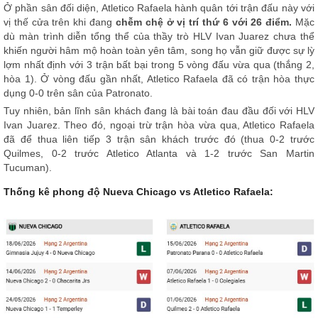
Ở phần sân đối diện, Atletico Rafaela hành quân tới trận đấu này với
vị thế cửa trên khi đang
chễm chệ ở vị trí thứ 6 với 26 điểm.
Mặc
dù màn trình diễn tổng thể của thầy trò HLV Ivan Juarez chưa thể
khiến người hâm mộ hoàn toàn yên tâm, song họ vẫn giữ được sự lỳ
lợm nhất định với 3 trận bất bại trong 5 vòng đấu vừa qua (thắng 2,
hòa 1). Ở vòng đấu gần nhất, Atletico Rafaela đã có trận hòa thực
dụng 0-0 trên sân của Patronato.
Tuy nhiên, bản lĩnh sân khách đang là bài toán đau đầu đối với HLV
Ivan Juarez. Theo đó, ngoại trừ trận hòa vừa qua, Atletico Rafaela
đã để thua liên tiếp 3 trận sân khách trước đó (thua 0-2 trước
Quilmes, 0-2 trước Atletico Atlanta và 1-2 trước San Martin
Tucuman).
Thống kê phong độ Nueva Chicago vs Atletico Rafaela: