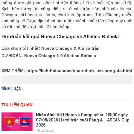
thắng được ghi (bao gồm hai trận thắng 1-0 và một trận hòa 0-0).
Kịch bản tương tự cũng diễn ra ở các trận sân nhà của Nueva
Chicago khi hàng thủ của họ chơi khá tập trung. Trận đấu này nhiều
khả năng sẽ được định đoạt bởi một khoảnh khắc tỏa sáng duy nhất
và rất khó để vượt mốc 2 bàn thắng.
Dự đoán kết quả Nueva Chicago vs Atletico Rafaela:
Lựa chọn tốt nhất: Nueva Chicago & Xỉu cả trận
DỰ ĐOÁN: Nueva Chicago 1-0 Atletico Rafaela
XEM THÊM:
https://lichthidau.com/nhan-dinh-keo-bong-da.html
BÌNH LUẬN:
TIN LIÊN QUAN
Nhận định Việt Nam vs Campuchia: 20h00 ngày
07/08/2026 | Lượt trận cuối Bảng A – ASEAN Cup
2026
19 giờ trước