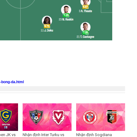
o-bong-da.html
oen JK vs
Nhận định Inter Turku vs
Nhận định Sogdiana