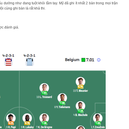
 dường như đang tuột khỏi tầm tay. Mỹ đã ghi ít nhất 2 bàn trong mọi trận
i cùng ghi bàn là rất khả thi.
ợc đánh giá.