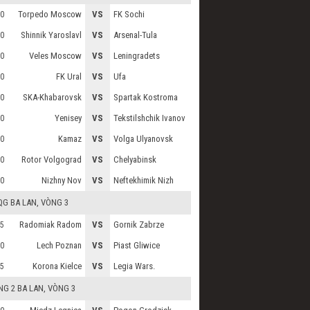
Torpedo Moscow
VS
FK Sochi
0
Shinnik Yaroslavl
VS
Arsenal-Tula
0
Veles Moscow
VS
Leningradets
0
FK Ural
VS
Ufa
0
SKA-Khabarovsk
VS
Spartak Kostroma
0
Yenisey
VS
Tekstilshchik Ivanov
0
Kamaz
VS
Volga Ulyanovsk
0
Rotor Volgograd
VS
Chelyabinsk
0
Nizhny Nov
VS
Neftekhimik Nizh
0
QG BA LAN
, VÒNG 3
Radomiak Radom
VS
Gornik Zabrze
5
Lech Poznan
VS
Piast Gliwice
0
Korona Kielce
VS
Legia Wars.
5
G 2 BA LAN
, VÒNG 3