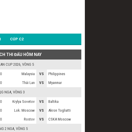
1
CÚP C2
ỊCH THI ĐẤU HÔM NAY
AN CUP 2026
, VÒNG 5
Malaysia
VS
Philippines
0
Thái Lan
VS
Myanmar
0
QG NGA
, VÒNG 3
Krylya Sovetov
VS
Baltika
0
Lok. Moscow
VS
Akron Togliatti
0
Rostov
VS
CSKA Moscow
0
NG 2 NGA
, VÒNG 5