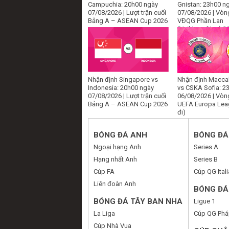
Campuchia: 20h00 ngày
Gnistan: 23h00 n
07/08/2026 | Lượt trận cuối
07/08/2026 | Vòn
Bảng A – ASEAN Cup 2026
VĐQG Phần Lan
(Veikkausliiga) 2
Nhận định Singapore vs
Nhận định Maccab
Indonesia: 20h00 ngày
vs CSKA Sofia: 2
07/08/2026 | Lượt trận cuối
06/08/2026 | Vòng
Bảng A – ASEAN Cup 2026
UEFA Europa Lea
đi)
BÓNG ĐÁ ANH
BÓNG ĐÁ 
Ngoại hạng Anh
Series A
Hạng nhất Anh
Series B
Cúp FA
Cúp QG Itali
Liên đoàn Anh
BÓNG ĐÁ
BÓNG ĐÁ TÂY BAN NHA
Ligue 1
La Liga
Cúp QG Phá
Cúp Nhà Vua