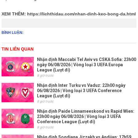
XEM THÊM:
https://lichthidau.com/nhan-dinh-keo-bong-da.html
BÌNH LUẬN:
TIN LIÊN QUAN
Nhận định Maccabi Tel Aviv vs CSKA Sofia: 23h00
ngày 06/08/2026 | Vòng loại 3 UEFA Europa
League (Lượt đi)
8 giờ trước
Nhận định Inter Turku vs Vaduz: 22h00 ngày
06/08/2026 | Vòng loại 3 UEFA Conference
League (Lượt đi)
8 giờ trước
Nhận định Paide Linnameeskond vs Rapid Wien:
23h00 ngày 06/08/2026 | Vòng loại 3 UEFA
Conference League (Lượt đi)
8 giờ trước
Nhận định Sogdiana Jizzakh vs Andijan: 17h59