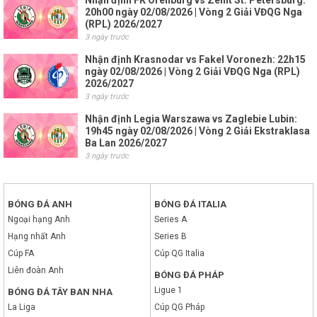
Nhận định FK Orenburg vs Zenit St. Petersburg:
20h00 ngày 02/08/2026 | Vòng 2 Giải VĐQG Nga
(RPL) 2026/2027
3 ngày trước
Nhận định Krasnodar vs Fakel Voronezh: 22h15
ngày 02/08/2026 | Vòng 2 Giải VĐQG Nga (RPL)
2026/2027
3 ngày trước
Nhận định Legia Warszawa vs Zaglebie Lubin:
19h45 ngày 02/08/2026 | Vòng 2 Giải Ekstraklasa
Ba Lan 2026/2027
3 ngày trước
BÓNG ĐÁ ANH
BÓNG ĐÁ ITALIA
Ngoại hạng Anh
Series A
Hạng nhất Anh
Series B
Cúp FA
Cúp QG Italia
Liên đoàn Anh
BÓNG ĐÁ PHÁP
Ligue 1
BÓNG ĐÁ TÂY BAN NHA
La Liga
Cúp QG Pháp