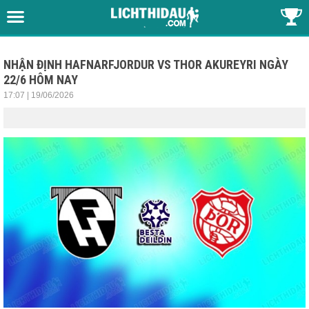
NHẬN ĐỊNH HAFNARFJORDUR VS THOR AKUREYRI NGÀY
22/6 HÔM NAY
17:07 | 19/06/2026