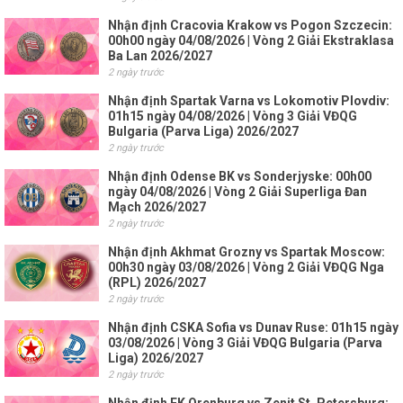
Nhận định Cracovia Krakow vs Pogon Szczecin:
00h00 ngày 04/08/2026 | Vòng 2 Giải Ekstraklasa
Ba Lan 2026/2027
2 ngày trước
Nhận định Spartak Varna vs Lokomotiv Plovdiv:
01h15 ngày 04/08/2026 | Vòng 3 Giải VĐQG
Bulgaria (Parva Liga) 2026/2027
2 ngày trước
Nhận định Odense BK vs Sonderjyske: 00h00
ngày 04/08/2026 | Vòng 2 Giải Superliga Đan
Mạch 2026/2027
2 ngày trước
Nhận định Akhmat Grozny vs Spartak Moscow:
00h30 ngày 03/08/2026 | Vòng 2 Giải VĐQG Nga
(RPL) 2026/2027
2 ngày trước
Nhận định CSKA Sofia vs Dunav Ruse: 01h15 ngày
03/08/2026 | Vòng 3 Giải VĐQG Bulgaria (Parva
Liga) 2026/2027
2 ngày trước