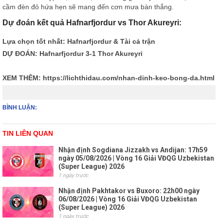
cầm đèn đỏ hứa hẹn sẽ mang đến cơn mưa bàn thắng.
Dự đoán kết quả Hafnarfjordur vs Thor Akureyri:
Lựa chọn tốt nhất: Hafnarfjordur & Tài cả trận
DỰ ĐOÁN: Hafnarfjordur 3-1 Thor Akureyri
XEM THÊM:
https://lichthidau.com/nhan-dinh-keo-bong-da.html
BÌNH LUẬN:
TIN LIÊN QUAN
Nhận định Sogdiana Jizzakh vs Andijan: 17h59
ngày 05/08/2026 | Vòng 16 Giải VĐQG Uzbekistan
(Super League) 2026
1 ngày trước
Nhận định Pakhtakor vs Buxoro: 22h00 ngày
06/08/2026 | Vòng 16 Giải VĐQG Uzbekistan
(Super League) 2026
1 ngày trước