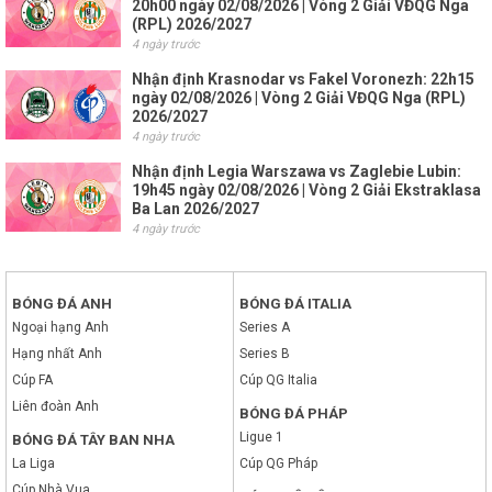
20h00 ngày 02/08/2026 | Vòng 2 Giải VĐQG Nga
(RPL) 2026/2027
4 ngày trước
Nhận định Krasnodar vs Fakel Voronezh: 22h15
ngày 02/08/2026 | Vòng 2 Giải VĐQG Nga (RPL)
2026/2027
4 ngày trước
Nhận định Legia Warszawa vs Zaglebie Lubin:
19h45 ngày 02/08/2026 | Vòng 2 Giải Ekstraklasa
Ba Lan 2026/2027
4 ngày trước
BÓNG ĐÁ ANH
BÓNG ĐÁ ITALIA
Ngoại hạng Anh
Series A
Hạng nhất Anh
Series B
Cúp FA
Cúp QG Italia
Liên đoàn Anh
BÓNG ĐÁ PHÁP
Ligue 1
BÓNG ĐÁ TÂY BAN NHA
La Liga
Cúp QG Pháp
Cúp Nhà Vua