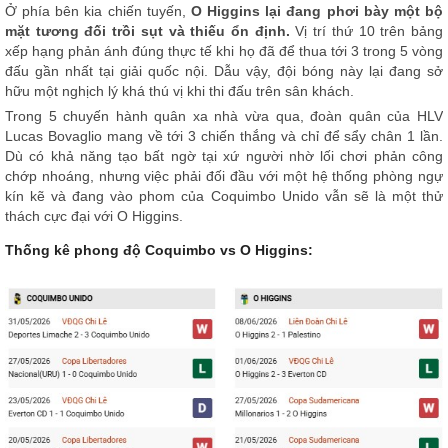
Ở phía bên kia chiến tuyến,
O Higgins lại đang phơi bày một bộ
mặt tương đối trồi sụt và thiếu ổn định.
Vị trí thứ 10 trên bảng
xếp hạng phản ánh đúng thực tế khi họ đã để thua tới 3 trong 5 vòng
đấu gần nhất tại giải quốc nội. Dẫu vậy, đội bóng này lại đang sở
hữu một nghịch lý khá thú vị khi thi đấu trên sân khách.
Trong 5 chuyến hành quân xa nhà vừa qua, đoàn quân của HLV
Lucas Bovaglio mang về tới 3 chiến thắng và chỉ để sẩy chân 1 lần.
Dù có khả năng tạo bất ngờ tại xứ người nhờ lối chơi phản công
chớp nhoáng, nhưng việc phải đối đầu với một hệ thống phòng ngự
kín kẽ và đang vào phom của Coquimbo Unido vẫn sẽ là một thử
thách cực đại với O Higgins.
Thống kê phong độ Coquimbo vs O Higgins: