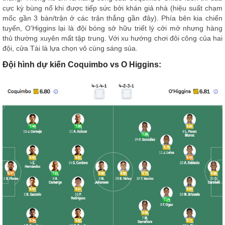
cực kỳ bùng nổ khi được tiếp sức bởi khán giả nhà (hiệu suất chạm
mốc gần 3 bàn/trận ở các trận thắng gần đây). Phía bên kia chiến
tuyến, O'Higgins lại là đội bóng sở hữu triết lý cởi mở nhưng hàng
thủ thường xuyên mất tập trung. Với xu hướng chơi đôi công của hai
đội, cửa Tài là lựa chọn vô cùng sáng sủa.
Đội hình dự kiến Coquimbo vs O Higgins: