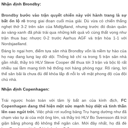
Nhận định Brondby:
Brondby bước vào trận quyết chiến này với hành trang là sự
bất ổn lộ rõ
trong giai đoạn cuối mùa giải. Dù vừa có chiến thắng
nghẹt thở 3-2 trên sân của Midtjylland, nhưng trước đó đoàn quân
áo vàng-xanh đã phải trải qua những kết quả vô cùng thất vọng như
trận thua bạc nhược 0-2 trước Aarhus AGF và trận hòa 1-1 với
Nordsjaelland.
Đáng lo ngại hơn, điểm tựa sân nhà Brondby vốn là niềm tự hào của
họ nay đang lung lay dữ dội. Thống kê chỉ ra trong 5 trận sân nhà
gần nhất, thầy trò HLV Steve Cooper để thua tới 3 trận và bộc lộ rất
nhiều sai lầm mang tính hệ thống nơi hàng phòng ngự. Rõ ràng, lợi
thế sân bãi là chưa đủ để khỏa lấp đi nỗi lo về mặt phong độ của đội
chủ nhà.
Nhận định Copenhagen:
Trái ngược hoàn toàn với tâm lý bất an của kình địch,
FC
Copenhagen đang thể hiện một sức mạnh hủy diệt và tinh thần
lên cao ngút trời.
Việc phải rơi xuống bảng Trụ hạng dường như đã
chạm vào tự ái của một ông lớn, và thầy trò HLV Bo Svensson đã trút
giận bằng phong độ không thể ngăn cản. Mới đây nhất, họ đã đè