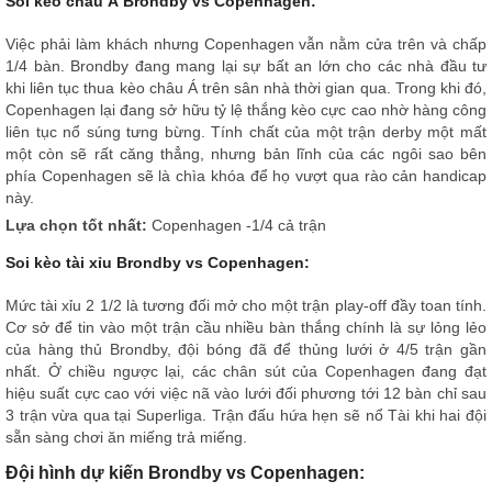
Soi kèo châu Á Brondby vs Copenhagen:
Việc phải làm khách nhưng Copenhagen vẫn nằm cửa trên và chấp
1/4 bàn. Brondby đang mang lại sự bất an lớn cho các nhà đầu tư
khi liên tục thua kèo châu Á trên sân nhà thời gian qua. Trong khi đó,
Copenhagen lại đang sở hữu tỷ lệ thắng kèo cực cao nhờ hàng công
liên tục nổ súng tưng bừng. Tính chất của một trận derby một mất
một còn sẽ rất căng thẳng, nhưng bản lĩnh của các ngôi sao bên
phía Copenhagen sẽ là chìa khóa để họ vượt qua rào cản handicap
này.
Lựa chọn tốt nhất:
Copenhagen -1/4 cả trận
Soi kèo tài xỉu Brondby vs Copenhagen:
Mức tài xỉu 2 1/2 là tương đối mở cho một trận play-off đầy toan tính.
Cơ sở để tin vào một trận cầu nhiều bàn thắng chính là sự lỏng lẻo
của hàng thủ Brondby, đội bóng đã để thủng lưới ở 4/5 trận gần
nhất. Ở chiều ngược lại, các chân sút của Copenhagen đang đạt
hiệu suất cực cao với việc nã vào lưới đối phương tới 12 bàn chỉ sau
3 trận vừa qua tại Superliga. Trận đấu hứa hẹn sẽ nổ Tài khi hai đội
sẵn sàng chơi ăn miếng trả miếng.
Đội hình dự kiến Brondby vs Copenhagen: