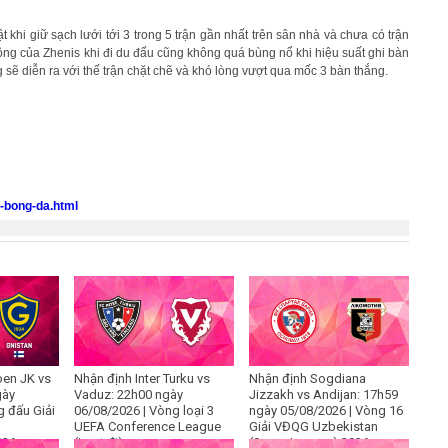
 khi giữ sạch lưới tới 3 trong 5 trận gần nhất trên sân nhà và chưa có trận
ông của Zhenis khi đi du đấu cũng không quá bùng nổ khi hiệu suất ghi bàn
g sẽ diễn ra với thế trận chặt chẽ và khó lòng vượt qua mốc 3 bàn thắng.
o-bong-da.html
oen JK vs
Nhận định Inter Turku vs
Nhận định Sogdiana
gày
Vaduz: 22h00 ngày
Jizzakh vs Andijan: 17h59
g đấu Giải
06/08/2026 | Vòng loại 3
ngày 05/08/2026 | Vòng 16
UEFA Conference League
Giải VĐQG Uzbekistan
026
(Lượt đi)
(Super League) 2026