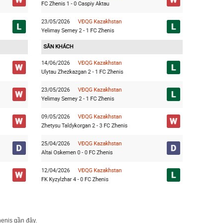
henis gần đây.