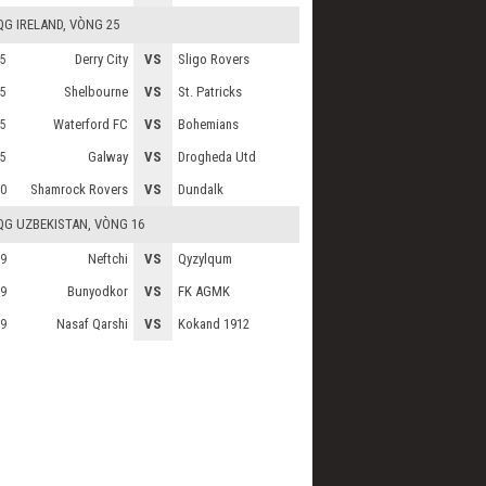
QG IRELAND
, VÒNG 25
Derry City
VS
Sligo Rovers
5
Shelbourne
VS
St. Patricks
5
Waterford FC
VS
Bohemians
5
Galway
VS
Drogheda Utd
5
Shamrock Rovers
VS
Dundalk
0
QG UZBEKISTAN
, VÒNG 16
Neftchi
VS
Qyzylqum
9
Bunyodkor
VS
FK AGMK
9
Nasaf Qarshi
VS
Kokand 1912
9