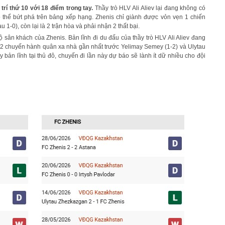
trí thứ 10 với 18 điểm trong tay.
Thầy trò HLV Ali Aliev lại đang không có
 thể bứt phá trên bảng xếp hạng. Zhenis chỉ giành được vỏn vẹn 1 chiến
1-0), còn lại là 2 trận hòa và phải nhận 2 thất bại.
 sân khách của Zhenis. Bản lĩnh đi du đấu của thầy trò HLV Ali Aliev đang
ng 2 chuyến hành quân xa nhà gần nhất trước Yelimay Semey (1-2) và Ulytau
 bản lĩnh tại thủ đô, chuyến đi lần này dự báo sẽ lành ít dữ nhiều cho đội