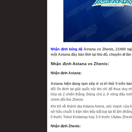
Nhận định bóng đá
Astana vs Zhenis, 21h00 ngà
một Astana đầy bản lĩnh tại thủ đô, chuyến đi lần
Nhận định Astana vs Zhenis:
Nhận định Astana:
Astana hiện đang tạm xếp ở vị trí thứ 5 trên b
đối ổn định tại giải quốc nội khi chỉ để thua duy n
hòa và 2 chiến thắng. Đáng chú ý, ở vòng đấu mới 
chính đối thủ Zhenis.
Khi trở về thánh địa Astana Arena, sức mạnh của
sở hữu chuỗi 5 trận liên tiếp bất bại tại tổ ấm (th
0 trước Tobol Kostanay hay 3-0 trước Ulytau Zhez
Nhận định Zhenis: