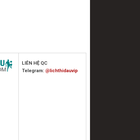
LIÊN HỆ QC
Telegram:
@lichthidauvip