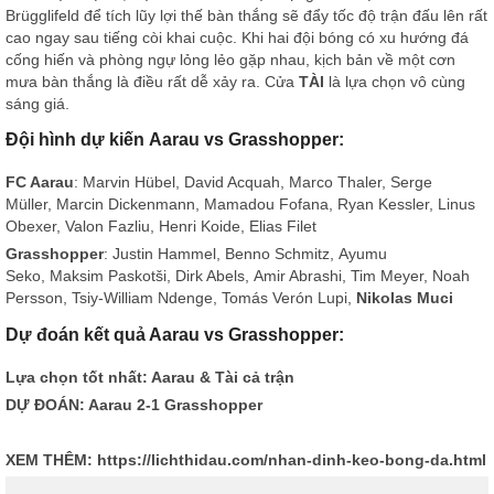
Brügglifeld để tích lũy lợi thế bàn thắng sẽ đẩy tốc độ trận đấu lên rất
cao ngay sau tiếng còi khai cuộc. Khi hai đội bóng có xu hướng đá
cống hiến và phòng ngự lỏng lẻo gặp nhau, kịch bản về một cơn
mưa bàn thắng là điều rất dễ xảy ra. Cửa
TÀI
là lựa chọn vô cùng
sáng giá.
Đội hình dự kiến Aarau vs Grasshopper:
FC Aarau
: Marvin Hübel, David Acquah, Marco Thaler, Serge
Müller, Marcin Dickenmann, Mamadou Fofana, Ryan Kessler, Linus
Obexer, Valon Fazliu, Henri Koide, Elias Filet
Grasshopper
: Justin Hammel, Benno Schmitz, Ayumu
Seko, Maksim Paskotši, Dirk Abels, Amir Abrashi, Tim Meyer, Noah
Persson, Tsiy-William Ndenge, Tomás Verón Lupi,
Nikolas Muci
Dự đoán kết quả Aarau vs Grasshopper:
Lựa chọn tốt nhất: Aarau & Tài cả trận
DỰ ĐOÁN: Aarau 2-1 Grasshopper
XEM THÊM:
https://lichthidau.com/nhan-dinh-keo-bong-da.html