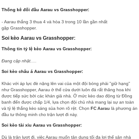
Thống kê đối đầu Aarau vs Grasshopper:
- Aarau thắng 3 thua 4 và hòa 3 trong 10 lần gần nhất
gặp Grasshopper.
Soi kèo Aarau vs Grasshopper:
Thông tin tỷ lệ kèo Aarau vs Grasshopper:
Đang cập nhật.....
Soi kèo châu á Aarau vs Grasshopper:
Khác với áp lực đè nặng lên vai của một đội bóng phải "giữ hạng"
như Grasshopper, Aarau ở thế cửa dưới luôn đá rất thăng hoa khi
được tiếp sức bởi các khán giả nhà. Ở mức kèo dao động từ Đồng
banh đến được chấp 1/4, lựa chọn đội chủ nhà mang lại sự an toàn
và tỷ lệ thắng kèo sáng sủa hơn rõ rệt. Chọn
FC Aarau
là phương án
đầu tư thông minh cho trận lượt đi này.
Soi kèo tài xỉu Aarau vs Grasshopper:
Dù là trận lượt đi, việc Aarau muốn tận dụng tối đa lợi thế sân nhà