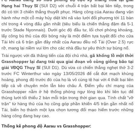
Hạng hai Thụy Sĩ
(SUI D2) với chuỗi 4 trận bất bại liên tiếp, trong
đó có tới 3 chiến thắng thuyết phục. Hàng công của Aarau đang vận
hành như một cỗ máy hủy diệt khi nã vào lưới đối phương tới 11 bàn
chỉ trong 4 vòng đấu gần nhất (tiêu biểu là chiến thắng đậm đà 5-1
trước Stade Nyonnais). Dưới góc độ đầu tư, lối chơi phóng khoáng,
lấy công bù thủ của đội bóng này là một điểm tựa tuyệt đối cho cửa
Tài khi cả 6 trận gần đây nhất của Aarau đều nổ Tài (Over 2.5) rực
rỡ, mang lại niềm vui lớn cho các nhà đầu tư yêu thích sự bùng nổ.
Trái ngược với đà thăng tiến của đội chủ nhà,
gã khổng lồ một thời
Grasshopper lại đang trải qua giai đoạn vô cùng giông bão tại
giải VĐQG Thụy Sĩ
(SUI D1). Dù vừa có chiến thắng nghẹt thở 3-2
trước FC Winterthur vào ngày 13/05/2026 để cắt đứt mạch khủng
hoảng, phong độ trước đó của họ là vô cùng tệ hại với 4 thất bại liên
tiếp cả về chuyên môn lẫn kèo châu Á. Điểm yếu chí mạng của
Grasshopper nằm ở hệ thống phòng ngự lỏng lẻo khi liên tục để
thủng lưới tối thiểu 2 bàn mỗi trận trong thời gian qua. Tính chất "vỡ
trận" từ hàng thủ của họ cũng góp phần khiến 4/5 trận gần nhất nổ
Tài, biến họ thành một lựa chọn tương đối mạo hiểm trước những
hàng công đang bay cao.
Thống kê phong độ Aarau vs Grasshopper: