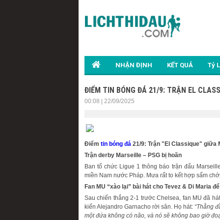
NHẬN ĐỊNH
KẾT QUẢ
Tỷ 
ĐIỂM TIN BÓNG ĐÁ 21/9: TRẬN EL CLASS
00:08 | 22/09/2025
Điểm
tin bóng đá
21/9: Trận "El Classique" giữa 
Trận derby Marseille – PSG bị hoãn
Ban tổ chức Ligue 1 thông báo trận đấu Marseill
miền Nam nước Pháp. Mưa rất to kết hợp sấm chớp x
Fan MU “xào lại” bài hát cho Tevez & Di Maria đ
Sau chiến thắng 2-1 trước Chelsea, fan MU đã há
kiến Alejandro Garnacho rời sân. Họ hát:
“Thằng đầ
một đứa không có não, và nó sẽ không bao giờ đoạ