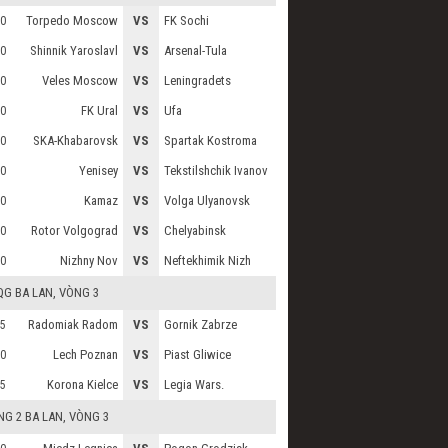
Torpedo Moscow
VS
FK Sochi
0
Shinnik Yaroslavl
VS
Arsenal-Tula
0
Veles Moscow
VS
Leningradets
0
FK Ural
VS
Ufa
0
SKA-Khabarovsk
VS
Spartak Kostroma
0
Yenisey
VS
Tekstilshchik Ivanov
0
Kamaz
VS
Volga Ulyanovsk
0
Rotor Volgograd
VS
Chelyabinsk
0
Nizhny Nov
VS
Neftekhimik Nizh
0
QG BA LAN
, VÒNG 3
Radomiak Radom
VS
Gornik Zabrze
5
Lech Poznan
VS
Piast Gliwice
0
Korona Kielce
VS
Legia Wars.
5
G 2 BA LAN
, VÒNG 3