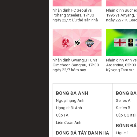
Nhận định FC Seoul vs
Nhận định Buche
Pohang Steelers, 17h30
1995 vs Anyang, 
ngày 22/7: Ưu thế sân nhà
ngày 22/7: K Lea
Nhận định Gwangju FC vs
Nhận định Anh vs
Gimcheon Sangmu, 17h30
Argentina, 02h00 
ngày 22/7 hôm nay
Kỳ vọng Tam sư
BÓNG ĐÁ ANH
BÓNG ĐÁ 
Ngoại hạng Anh
Series A
Hạng nhất Anh
Series B
Cúp FA
Cúp QG Itali
Liên đoàn Anh
BÓNG ĐÁ
BÓNG ĐÁ TÂY BAN NHA
Ligue 1