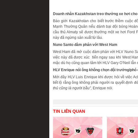
Doanh nhân Kazakhstan treo thưởng xe hơi cho
Báo giới Kazakhstan cho biết trước thềm cuộc 
Mạnh Thường Quân nếu đánh bại đội bóng Hoàng g
cầu thủ Almaty sẽ được thưởng một xe hơi Ford Fi
này đã ngừng sản xuất từ lâu.
Nuno Santo đàm phán với West Ham
West Ham đã mở cuộc đàm phán với HLV Nuno Sant
việc này đã được xúc tiến ngay sau khi West Ha
mặc dù họ cũng quan tâm tới HLV Gary O’Neil lẫn n
HLV Enrique nói ông không chọn đội trưởng/phó
Mới đây HLV Luis Enrique khi được hỏi về việc A
tiết lộ rằng ông không phải người ra quyết định đó
thủ cũng là người bầu”,
Enrique nói.
TIN LIÊN QUAN