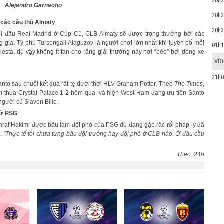
20h3
Alejandro Garnacho
20h3
 các cầu thủ Almaty
20h3
đối đầu Real Madrid ở Cúp C1, CLB Almaty sẽ được trọng thưởng bởi các
ia. Tỷ phú Tursengali Alaguzov là người chơi lớn nhất khi tuyên bố mỗi
01h1
esta, dù vậy không ít fan cho rằng giải thưởng này hơi “bèo” bởi dòng xe
VĐ
21h0
o sau chuỗi kết quả rất tệ dưới thời HLV Graham Potter. Theo
The Times
,
m thua Crystal Palace 1-2 hôm qua, và hiện West Ham đang ưu tiên Santo
gười cũ Slaven Bilic.
 ở PSG
chraf Hakimi được bầu làm đội phó của PSG dù đang gặp rắc rối pháp lý đã
.
“Thực tế tôi chưa từng bầu đội trưởng hay đội phó ở CLB nào. Ở đâu cầu
Theo: 24h