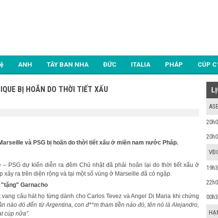
Lệ
ANH
TÂY BAN NHA
ĐỨC
ITALIA
PHÁP
CÚP C
IQUE BỊ HOÃN DO THỜI TIẾT XẤU
L
ASE
20h0
20h0
Marseille và PSG bị hoãn do thời tiết xấu ở miền nam nước Pháp.
VĐ
e – PSG dự kiến diễn ra đêm Chủ nhật đã phải hoãn lại do thời tiết xấu ở
19h3
ảy ra trên diện rộng và tại một số vùng ở Marseille đã có ngập.
22h0
ể "tặng" Garnacho
t vang câu hát họ từng dành cho Carlos Tevez và Angel Di Maria khi chứng
00h3
n nào đó đến từ Argentina, con đ**m tham tiền nào đó, tên nó là Alejandro,
HẠ
t cúp nữa”.