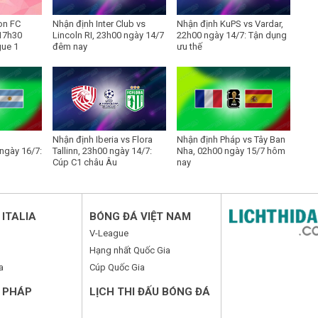
on FC
Nhận định Inter Club vs
Nhận định KuPS vs Vardar,
17h30
Lincoln RI, 23h00 ngày 14/7
22h00 ngày 14/7: Tận dụng
gue 1
đêm nay
ưu thế
Nhận định Iberia vs Flora
Nhận định Pháp vs Tây Ban
ngày 16/7:
Tallinn, 23h00 ngày 14/7:
Nha, 02h00 ngày 15/7 hôm
Cúp C1 châu Âu
nay
ITALIA
BÓNG ĐÁ VIỆT NAM
V-League
Hạng nhất Quốc Gia
a
Cúp Quốc Gia
 PHÁP
LỊCH THI ĐẤU BÓNG ĐÁ