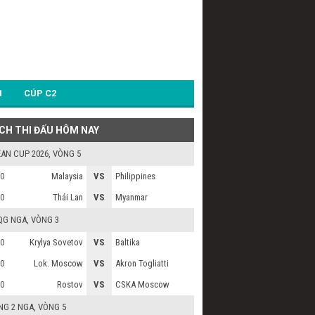
1
CÚP C2
ỊCH THI ĐẤU HÔM NAY
AN CUP 2026
, VÒNG 5
Malaysia
VS
Philippines
0
Thái Lan
VS
Myanmar
0
QG NGA
, VÒNG 3
Krylya Sovetov
VS
Baltika
0
Lok. Moscow
VS
Akron Togliatti
0
Rostov
VS
CSKA Moscow
0
NG 2 NGA
, VÒNG 5