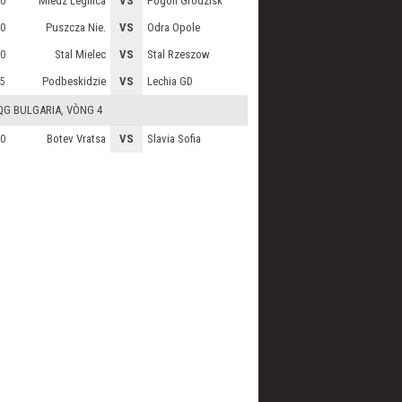
Miedz Legnica
VS
Pogon Grodzisk
0
Puszcza Nie.
VS
Odra Opole
0
Stal Mielec
VS
Stal Rzeszow
0
Podbeskidzie
VS
Lechia GD
5
QG BULGARIA
, VÒNG 4
Botev Vratsa
VS
Slavia Sofia
0