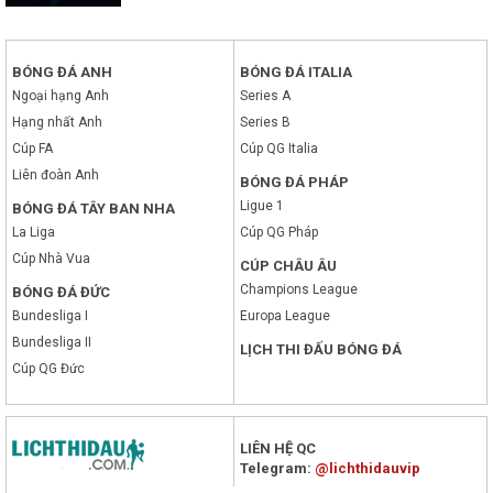
BÓNG ĐÁ ANH
BÓNG ĐÁ ITALIA
Ngoại hạng Anh
Series A
Hạng nhất Anh
Series B
Cúp FA
Cúp QG Italia
Liên đoàn Anh
BÓNG ĐÁ PHÁP
Ligue 1
BÓNG ĐÁ TÂY BAN NHA
La Liga
Cúp QG Pháp
Cúp Nhà Vua
CÚP CHÂU ÂU
Champions League
BÓNG ĐÁ ĐỨC
Bundesliga I
Europa League
Bundesliga II
LỊCH THI ĐẤU BÓNG ĐÁ
Cúp QG Đức
LIÊN HỆ QC
Telegram:
@lichthidauvip
x