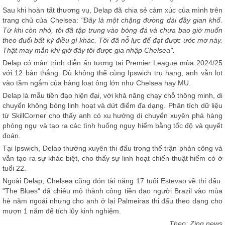
Sau khi hoàn tất thương vụ, Delap đã chia sẻ cảm xúc của mình trên
trang chủ của Chelsea:
"Đây là một chặng đường dài đầy gian khổ.
Từ khi còn nhỏ, tôi đã tập trung vào bóng đá và chưa bao giờ muốn
theo đuổi bất kỳ điều gì khác. Tôi đã nỗ lực để đạt được ước mơ này.
Thật may mắn khi giờ đây tôi được gia nhập Chelsea".
Delap có màn trình diễn ấn tượng tại Premier League mùa 2024/25
với 12 bàn thắng. Dù không thể cùng Ipswich trụ hạng, anh vẫn lọt
vào tầm ngắm của hàng loạt ông lớn như Chelsea hay MU.
Delap là mẫu tiền đạo hiện đại, với khả năng chạy chỗ thông minh, di
chuyển không bóng linh hoạt và dứt điểm đa dạng. Phân tích dữ liệu
từ SkillCorner cho thấy anh có xu hướng di chuyển xuyên phá hàng
phòng ngự và tạo ra các tình huống nguy hiểm bằng tốc độ và quyết
đoán.
Tại Ipswich, Delap thường xuyên thi đấu trong thế trận phản công và
vẫn tạo ra sự khác biệt, cho thấy sự linh hoạt chiến thuật hiếm có ở
tuổi 22.
Ngoài Delap, Chelsea cũng đón tài năng 17 tuổi Estevao về thi đấu.
"The Blues" đã chiêu mộ thành công tiền đạo người Brazil vào mùa
hè năm ngoái nhưng cho anh ở lại Palmeiras thi đấu theo dạng cho
mượn 1 năm để tích lũy kinh nghiệm.
Theo: Zing news