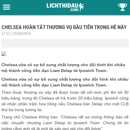
CHELSEA HOÀN TẤT THƯƠNG VỤ ĐẦU TIÊN TRONG HÈ NÀY
17:32 | 05/06/2025
Chelsea vừa có sự bổ sung chất lượng cho đội hình khi chiêu
mộ thành công tiền đạo Liam Delap từ Ipswich Town.
Chelsea vừa có sự bổ sung chất lượng cho đội hình khi chiêu
mộ thành công tiền đạo Liam Delap từ Ipswich Town.
Theo
Goal,
thương vụ này đã được hoàn tất với mức phí lên tới 30
triệu bảng, trong đó Chelsea sẽ trả trước 20 triệu bảng. Ipswich cũng
sẽ nhận phần trăm hoa hồng nếu Chelsea bán Delap cho một CLB
thứ ba trong tương lai.
Trang chủ Chelsea thông báo:
"Chelsea rất vui mừng thông báo về
việc chuyển nhượng Liam Delap từ Ipswich Town. Chúng tôi tin
tưởng rằng anh sẽ là một tài sản quý giá cho đội bóng".