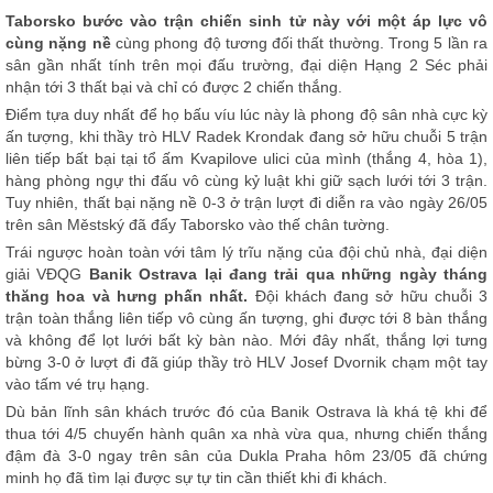
Taborsko bước vào trận chiến sinh tử này với một áp lực vô
cùng nặng nề
cùng phong độ tương đối thất thường. Trong 5 lần ra
sân gần nhất tính trên mọi đấu trường, đại diện Hạng 2 Séc phải
nhận tới 3 thất bại và chỉ có được 2 chiến thắng.
Điểm tựa duy nhất để họ bấu víu lúc này là phong độ sân nhà cực kỳ
ấn tượng, khi thầy trò HLV Radek Krondak đang sở hữu chuỗi 5 trận
liên tiếp bất bại tại tổ ấm Kvapilove ulici của mình (thắng 4, hòa 1),
hàng phòng ngự thi đấu vô cùng kỷ luật khi giữ sạch lưới tới 3 trận.
Tuy nhiên, thất bại nặng nề 0-3 ở trận lượt đi diễn ra vào ngày 26/05
trên sân Městský đã đẩy Taborsko vào thế chân tường.
Trái ngược hoàn toàn với tâm lý trĩu nặng của đội chủ nhà, đại diện
giải VĐQG
Banik Ostrava lại đang trải qua những ngày tháng
thăng hoa và hưng phấn nhất.
Đội khách đang sở hữu chuỗi 3
trận toàn thắng liên tiếp vô cùng ấn tượng, ghi được tới 8 bàn thắng
và không để lọt lưới bất kỳ bàn nào. Mới đây nhất, thắng lợi tưng
bừng 3-0 ở lượt đi đã giúp thầy trò HLV Josef Dvornik chạm một tay
vào tấm vé trụ hạng.
Dù bản lĩnh sân khách trước đó của Banik Ostrava là khá tệ khi để
thua tới 4/5 chuyến hành quân xa nhà vừa qua, nhưng chiến thắng
đậm đà 3-0 ngay trên sân của Dukla Praha hôm 23/05 đã chứng
minh họ đã tìm lại được sự tự tin cần thiết khi đi khách.