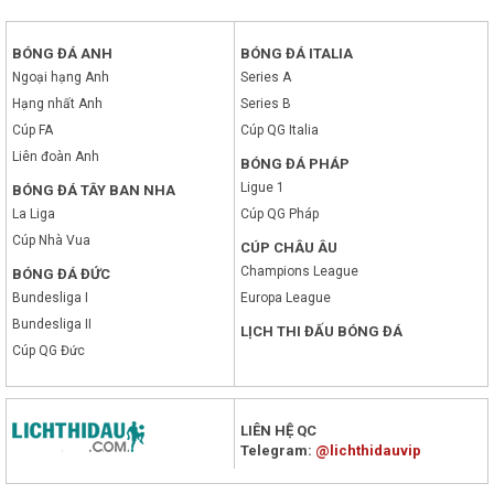
BÓNG ĐÁ ANH
BÓNG ĐÁ ITALIA
Ngoại hạng Anh
Series A
Hạng nhất Anh
Series B
Cúp FA
Cúp QG Italia
Liên đoàn Anh
BÓNG ĐÁ PHÁP
Ligue 1
BÓNG ĐÁ TÂY BAN NHA
La Liga
Cúp QG Pháp
Cúp Nhà Vua
CÚP CHÂU ÂU
Champions League
BÓNG ĐÁ ĐỨC
Bundesliga I
Europa League
Bundesliga II
LỊCH THI ĐẤU BÓNG ĐÁ
Cúp QG Đức
LIÊN HỆ QC
Telegram:
@lichthidauvip
x