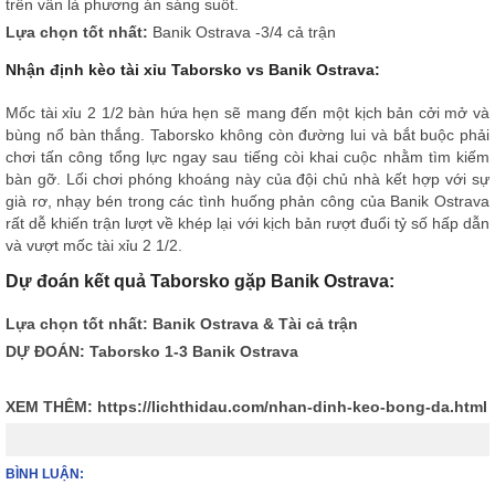
trên vẫn là phương án sáng suốt.
Lựa chọn tốt nhất:
Banik Ostrava -3/4 cả trận
Nhận định kèo tài xỉu Taborsko vs Banik Ostrava:
Mốc tài xỉu 2 1/2 bàn hứa hẹn sẽ mang đến một kịch bản cởi mở và
bùng nổ bàn thắng. Taborsko không còn đường lui và bắt buộc phải
chơi tấn công tổng lực ngay sau tiếng còi khai cuộc nhằm tìm kiếm
bàn gỡ. Lối chơi phóng khoáng này của đội chủ nhà kết hợp với sự
già rơ, nhạy bén trong các tình huống phản công của Banik Ostrava
rất dễ khiến trận lượt về khép lại với kịch bản rượt đuổi tỷ số hấp dẫn
và vượt mốc tài xỉu 2 1/2.
Dự đoán kết quả Taborsko gặp Banik Ostrava:
Lựa chọn tốt nhất: Banik Ostrava & Tài cả trận
DỰ ĐOÁN: Taborsko 1-3 Banik Ostrava
XEM THÊM:
https://lichthidau.com/nhan-dinh-keo-bong-da.html
BÌNH LUẬN: