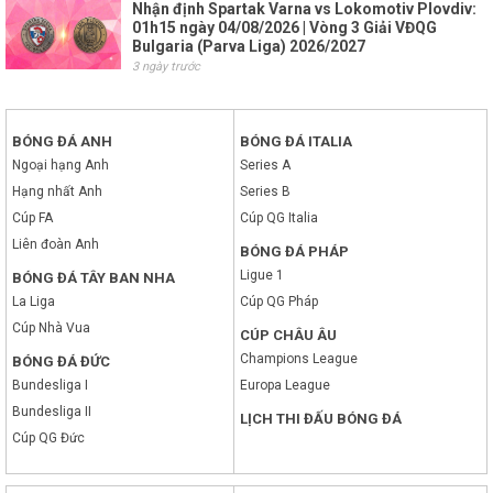
Nhận định Spartak Varna vs Lokomotiv Plovdiv:
01h15 ngày 04/08/2026 | Vòng 3 Giải VĐQG
Bulgaria (Parva Liga) 2026/2027
3 ngày trước
BÓNG ĐÁ ANH
BÓNG ĐÁ ITALIA
Ngoại hạng Anh
Series A
Hạng nhất Anh
Series B
Cúp FA
Cúp QG Italia
Liên đoàn Anh
BÓNG ĐÁ PHÁP
Ligue 1
BÓNG ĐÁ TÂY BAN NHA
La Liga
Cúp QG Pháp
Cúp Nhà Vua
CÚP CHÂU ÂU
Champions League
BÓNG ĐÁ ĐỨC
Bundesliga I
Europa League
Bundesliga II
LỊCH THI ĐẤU BÓNG ĐÁ
Cúp QG Đức