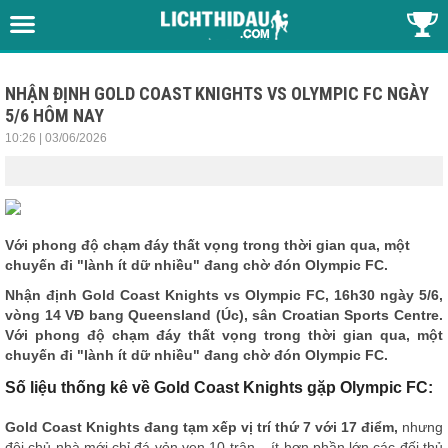
NHẬN ĐỊNH GOLD COAST KNIGHTS VS OLYMPIC FC NGÀY
5/6 HÔM NAY
10:26 | 03/06/2026
Với phong độ chạm đáy thất vọng trong thời gian qua, một
chuyến đi "lành ít dữ nhiều" đang chờ đón Olympic FC.
Nhận định
Gold Coast Knights vs Olympic FC, 16h30 ngày 5/6,
vòng 14 VĐ bang Queensland (Úc), sân Croatian Sports Centre.
Với phong độ chạm đáy thất vọng trong thời gian qua, một
chuyến đi "lành ít dữ nhiều" đang chờ đón Olympic FC.
Số liệu thống kê về Gold Coast Knights gặp Olympic FC:
Gold Coast Knights đang tạm xếp vị trí thứ 7 với 17 điểm,
nhưng
đội chủ nhà mới chỉ đá vỏn vẹn 10 trận – ít hơn phần lớn các đối thủ