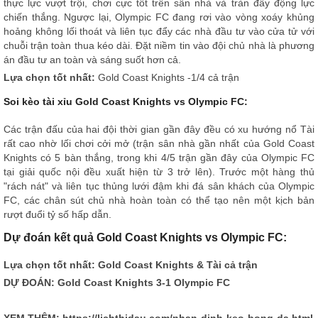
thực lực vượt trội, chơi cực tốt trên sân nhà và tràn đầy động lực
chiến thắng. Ngược lại, Olympic FC đang rơi vào vòng xoáy khủng
hoảng không lối thoát và liên tục đẩy các nhà đầu tư vào cửa tử với
chuỗi trận toàn thua kéo dài. Đặt niềm tin vào đội chủ nhà là phương
án đầu tư an toàn và sáng suốt hơn cả.
Lựa chọn tốt nhất:
Gold Coast Knights -1/4 cả trận
Soi kèo tài xỉu Gold Coast Knights vs Olympic FC:
Các trận đấu của hai đội thời gian gần đây đều có xu hướng nổ Tài
rất cao nhờ lối chơi cởi mở (trận sân nhà gần nhất của Gold Coast
Knights có 5 bàn thắng, trong khi 4/5 trận gần đây của Olympic FC
tại giải quốc nội đều xuất hiện từ 3 trở lên). Trước một hàng thủ
"rách nát" và liên tục thủng lưới đậm khi đá sân khách của Olympic
FC, các chân sút chủ nhà hoàn toàn có thể tạo nên một kịch bản
rượt đuổi tỷ số hấp dẫn.
Dự đoán kết quả Gold Coast Knights vs Olympic FC:
Lựa chọn tốt nhất: Gold Coast Knights & Tài cả trận
DỰ ĐOÁN: Gold Coast Knights 3-1 Olympic FC