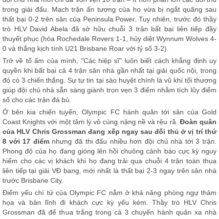
trong giải đấu. Mạch trận ấn tượng của họ vừa bị ngắt quãng sau
thất bại 0-2 trên sân của Peninsula Power. Tuy nhiên, trước đó thầy
trò HLV David Abela đã sở hữu chuỗi 3 trận bất bại liên tiếp đầy
thuyết phục (hòa Rochedale Rovers 1-1, hủy diệt Wynnum Wolves 4-
0 và thắng kịch tính U21 Brisbane Roar với tỷ số 3-2).
Trở về tổ ấm của mình, "Các hiệp sĩ" luôn biết cách khẳng định uy
quyền khi bất bại cả 4 trận sân nhà gần nhất tại giải quốc nội, trong
đó có 3 chiến thắng. Sự tự tin tại sào huyệt chính là vũ khí tối thượng
giúp đội chủ nhà sẵn sàng giành trọn vẹn 3 điểm nhằm tích lũy điểm
số cho các trận đá bù.
Ở bên kia chiến tuyến, Olympic FC hành quân tới sân của Gold
Coast Knights với một tâm lý vô cùng nặng nề và rệu rã.
Đoàn quân
của HLV Chris Grossman đang xếp ngay sau đối thủ ở vị trí thứ
8 với 17 điểm
nhưng đã thi đấu nhiều hơn đội chủ nhà tới 3 trận.
Phong độ của họ đang gióng lên hồi chuông cảnh báo cực kỳ nguy
hiểm cho các vị khách khi họ đang trải qua chuỗi 4 trận toàn thua
liên tiếp tại giải VĐ bang, mới nhất là thất bại 2-3 ngay trên sân nhà
trước Brisbane City.
Điểm yếu chí tử của Olympic FC nằm ở khả năng phòng ngự thảm
họa và bản lĩnh đi khách cực kỳ yếu kém. Thầy trò HLV Chris
Grossman đã để thua trắng trong cả 3 chuyến hành quân xa nhà