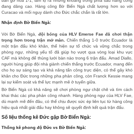
bàn gỡ hòa 1-1, làm lộ ra những khoảng trống phía sau hàng công
đang dâng cao. Hàng công Bờ Biển Ngà chất lượng hơn so với
Curacao và mối nguy dành cho Đức chắc chắn là rất lớn.
Nhận định Bờ Biển Ngà:
Với Bờ Biển Ngà,
đội bóng của HLV Emerse Fae đã chơi thận
trọng hơn trong trận mở màn.
Chiến thắng 1-0 trước Ecuador là
một trận đấu khó khăn, thể hiện sự tổ chức và vững chắc trong
phòng ngự, những yếu tố đã giúp họ vượt qua vòng loại khu vực
CAF mà không để thủng lưới bàn nào trong 6 trận đấu. Amad Diallo,
người hùng giúp đội nhà giành chiến thắng trước Ecuador, mang đến
cho họ sự sáng tạo và khả năng tấn công trực diện, có thể gây khó
khăn cho Đức trong những pha phản công, còn Franck Kessie mang
lại sự kiểm soát và thể lực mạnh mẽ ở tuyến giữa.
Bờ Biển Ngà có khả năng sẽ chơi phòng ngự chặt chẽ và tìm cách
khai thác các pha phản công nhanh. Hàng phòng ngự của HLV Fae,
dù mạnh mẽ đến đâu, có thể chịu được sức ép liên tục từ hàng công
hiệu quả nhất giải đấu hay không sẽ quyết định kết quả trận đấu.
Số liệu thống kê Đức gặp Bờ Biển Ngà:
Thống kê phong độ Đức vs Bờ Biển Ngà: