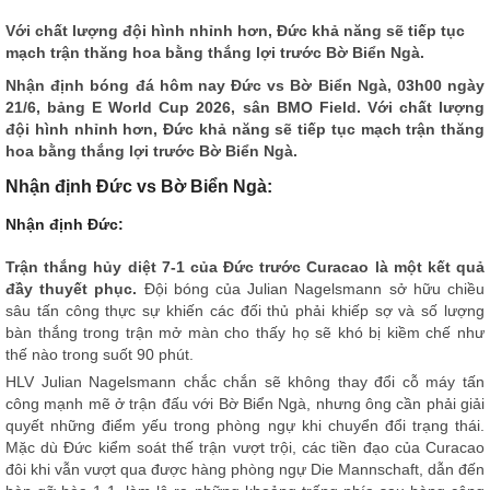
Với chất lượng đội hình nhỉnh hơn, Đức khả năng sẽ tiếp tục
mạch trận thăng hoa bằng thắng lợi trước Bờ Biển Ngà.
Nhận định bóng đá hôm nay
Đức vs Bờ Biển Ngà, 03h00 ngày
21/6, bảng E World Cup 2026, sân BMO Field. Với chất lượng
đội hình nhỉnh hơn, Đức khả năng sẽ tiếp tục mạch trận thăng
hoa bằng thắng lợi trước Bờ Biển Ngà.
Nhận định Đức vs Bờ Biển Ngà:
Nhận định Đức:
Trận thắng hủy diệt 7-1 của Đức trước Curacao là một kết quả
đầy thuyết phục.
Đội bóng của Julian Nagelsmann sở hữu chiều
sâu tấn công thực sự khiến các đối thủ phải khiếp sợ và số lượng
bàn thắng trong trận mở màn cho thấy họ sẽ khó bị kiềm chế như
thế nào trong suốt 90 phút.
HLV Julian Nagelsmann chắc chắn sẽ không thay đổi cỗ máy tấn
công mạnh mẽ ở trận đấu với Bờ Biển Ngà, nhưng ông cần phải giải
quyết những điểm yếu trong phòng ngự khi chuyển đổi trạng thái.
Mặc dù Đức kiểm soát thế trận vượt trội, các tiền đạo của Curacao
đôi khi vẫn vượt qua được hàng phòng ngự Die Mannschaft, dẫn đến