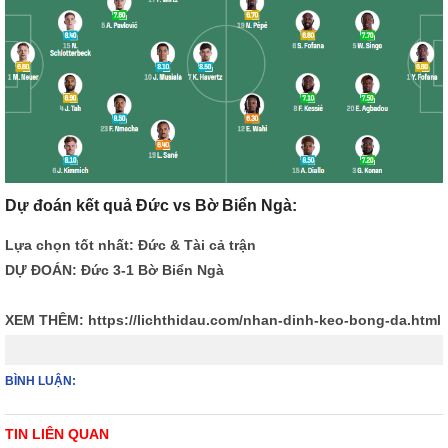
Dự đoán kết quả Đức vs Bờ Biển Ngà:
Lựa chọn tốt nhất: Đức & Tài cả trận
DỰ ĐOÁN: Đức 3-1 Bờ Biển Ngà
XEM THÊM:
https://lichthidau.com/nhan-dinh-keo-bong-da.html
BÌNH LUẬN:
TIN LIÊN QUAN