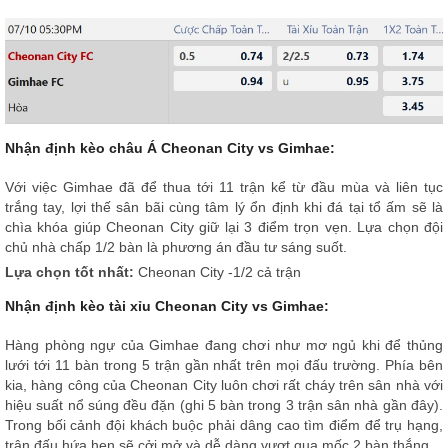
Nhận định kèo châu Á Cheonan City vs Gimhae:
Với việc Gimhae đã để thua tới 11 trận kể từ đầu mùa và liên tục
trắng tay, lợi thế sân bãi cùng tâm lý ổn định khi đá tại tổ ấm sẽ là
chìa khóa giúp Cheonan City giữ lại 3 điểm trọn vẹn. Lựa chọn đội
chủ nhà chấp 1/2 bàn là phương án đầu tư sáng suốt.
Lựa chọn tốt nhất:
Cheonan City -1/2 cả trận
Nhận định kèo tài xỉu Cheonan City vs Gimhae:
Hàng phòng ngự của Gimhae đang chơi như mơ ngủ khi để thủng
lưới tới 11 bàn trong 5 trận gần nhất trên mọi đấu trường. Phía bên
kia, hàng công của Cheonan City luôn chơi rất cháy trên sân nhà với
hiệu suất nổ súng đều đặn (ghi 5 bàn trong 3 trận sân nhà gần đây).
Trong bối cảnh đội khách buộc phải dâng cao tìm điểm để trụ hạng,
trận đấu hứa hẹn sẽ cởi mở và dễ dàng vượt qua mốc 2 bàn thắng.