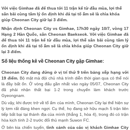
Với việc Gimhae đã để thua tới 11 trận kể từ đầu mùa, lợi thế
sân bãi cùng tâm lý ổn định khi đá tại tổ ấm sẽ là chìa khóa
giúp Cheonan City giữ lại 3 điểm.
Nhận định
Cheonan City vs Gimhae, 17h30 ngày 10/7, vòng 17
Hạng 2 Hàn Quốc, sân Cheonan Baekseok. Với việc Gimhae đã
để thua tới 11 trận kể từ đầu mùa, lợi thế sân bãi cùng tâm lý
ổn định khi đá tại tổ ấm sẽ là chìa khóa giúp Cheonan City giữ
lại 3 điểm.
Số liệu thống kê về Cheonan City gặp Gimhae:
Cheonan City đang đứng ở vị trí thứ 9 trên bảng xếp hạng với
19 điểm.
Bộ mặt mà đội chủ nhà trình diễn thời gian qua có thể nói
là đầy bất ổn. Ở vòng đấu gần nhất vào ngày 05/07, Cheonan City
đã phải nhận thất bại 1-2 trong chuyến làm khách trước
Gyeongnam.
Dù vậy, khi được trở về tổ ấm của mình, Cheonan City lại thể hiện sự
lỳ lợm rất đáng khen ngợi. Cụ thể, họ đang sở hữu mạch 5 trận liên
tiếp bất bại tại thánh địa của mình (thắng 1, hòa 4), trong đó có trận
hòa kịch tính 2-2 trước đối thủ mạnh Suwon FC.
Ở bên kia chiến tuyến,
tình cảnh của các vị khách Gimhae City