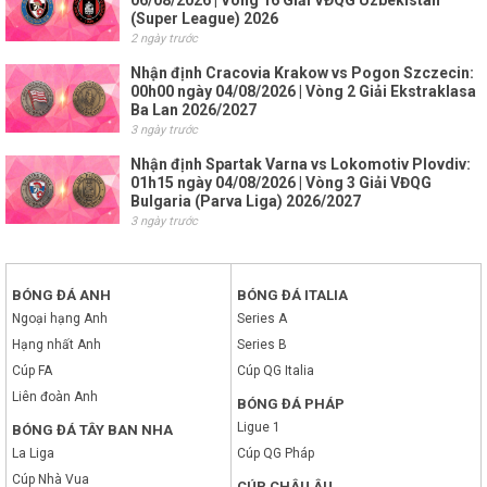
06/08/2026 | Vòng 16 Giải VĐQG Uzbekistan
(Super League) 2026
2 ngày trước
Nhận định Cracovia Krakow vs Pogon Szczecin:
00h00 ngày 04/08/2026 | Vòng 2 Giải Ekstraklasa
Ba Lan 2026/2027
3 ngày trước
Nhận định Spartak Varna vs Lokomotiv Plovdiv:
01h15 ngày 04/08/2026 | Vòng 3 Giải VĐQG
Bulgaria (Parva Liga) 2026/2027
3 ngày trước
BÓNG ĐÁ ANH
BÓNG ĐÁ ITALIA
Ngoại hạng Anh
Series A
Hạng nhất Anh
Series B
Cúp FA
Cúp QG Italia
Liên đoàn Anh
BÓNG ĐÁ PHÁP
Ligue 1
BÓNG ĐÁ TÂY BAN NHA
La Liga
Cúp QG Pháp
Cúp Nhà Vua
CÚP CHÂU ÂU