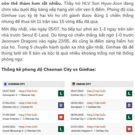
còn thê thảm hơn rất nhiều.
Thầy trò HLV Son Hyun-Joon đang
chìm sâu dưới đáy bảng xếp hạng với vỏn vẹn 6 điểm. Phong độ của
Gimhae cực kỳ tệ hại khi họ chỉ giành được đúng 1 chiến thắng
nhưng để thua tới 11 trận sau 15 vòng đấu đã qua.
Mới đây nhất, vào ngày 05/07, họ tiếp tục phơi áo 1-3 ngay trên sân
nhà trước Seoul E-Land. Dù từng có chiến thắng bất ngờ 1-0 trước
Jeonnam Dragons vào ngày 23/05, đó cũng là điểm sáng hiếm hoi
của họ. Trong 5 chuyến hành quân xa nhà gần nhất, Gimhae đã để
thủng lưới tới 8 bàn và bộc lộ quá nhiều khoảng trống nơi hệ thống
phòng ngự.
Thống kê phong độ Cheonan City vs Gimhae: