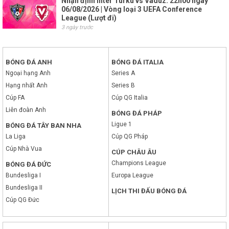
Nhận định Inter Turku vs Vaduz: 22h00 ngày
06/08/2026 | Vòng loại 3 UEFA Conference
League (Lượt đi)
3 ngày trước
BÓNG ĐÁ ANH
BÓNG ĐÁ ITALIA
Ngoại hạng Anh
Series A
Hạng nhất Anh
Series B
Cúp FA
Cúp QG Italia
Liên đoàn Anh
BÓNG ĐÁ PHÁP
Ligue 1
BÓNG ĐÁ TÂY BAN NHA
La Liga
Cúp QG Pháp
Cúp Nhà Vua
CÚP CHÂU ÂU
Champions League
BÓNG ĐÁ ĐỨC
Bundesliga I
Europa League
Bundesliga II
LỊCH THI ĐẤU BÓNG ĐÁ
Cúp QG Đức