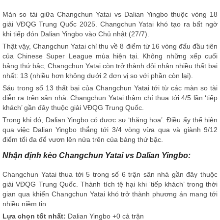
Màn so tài giữa Changchun Yatai vs Dalian Yingbo thuộc vòng 18
giải VĐQG Trung Quốc 2025. Changchun Yatai khó tạo ra bất ngờ
khi tiếp đón Dalian Yingbo vào Chủ nhật (27/7).
Thật vậy, Changchun Yatai chỉ thu về 8 điểm từ 16 vòng đấu đầu tiên
của Chinese Super League mùa hiện tại. Không những xếp cuối
bảng thứ bậc, Changchun Yatai còn trở thành đội nhận nhiều thất bại
nhất: 13 (nhiều hơn không dưới 2 đơn vị so với phần còn lại).
Sáu trong số 13 thất bại của Changchun Yatai tới từ các màn so tài
diễn ra trên sân nhà. Changchun Yatai thậm chí thua tới 4/5 lần ‘tiếp
khách’ gần đây thuộc giải VĐQG Trung Quốc.
Trong khi đó, Dalian Yingbo có được sự ‘thăng hoa’. Điều ấy thể hiện
qua việc Dalian Yingbo thắng tới 3/4 vòng vừa qua và giành 9/12
điểm tối đa để vươn lên nửa trên của bảng thứ bậc.
Nhận định kèo Changchun Yatai vs Dalian Yingbo:
Changchun Yatai thua tới 5 trong số 6 trận sân nhà gần đây thuộc
giải VĐQG Trung Quốc. Thành tích tệ hại khi ‘tiếp khách’ trong thời
gian qua khiến Changchun Yatai khó trở thành phương án mang tới
nhiều niềm tin.
Lựa chọn tốt nhất:
Dalian Yingbo +0 cả trận