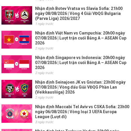
Nhận định Botev Vratsa vs Slavia Sofia: 21h00
ngày 08/08/2026 | Vòng 4 Giải VĐQG Bulgaria
(Parva Liga) 2026/2027
1 ngày trước
Nhận định Việt Nam vs Campuchia: 20h00 ngày
07/08/2026 | Lượt trận cuối Bảng A – ASEAN Cup
2026
2 ngày trước
Nhận định Singapore vs Indonesia: 20h00 ngày
07/08/2026 | Lượt trận cuối Bảng A – ASEAN Cup
2026
2 ngày trước
Nhận định Seinajoen JK vs Gnistan: 23h00 ngày
07/08/2026 | Vòng đấu Giải VĐQG Phần Lan
(Veikkausliiga) 2026
2 ngày trước
Nhận định Maccabi Tel Aviv vs CSKA Sofia: 23h00
ngày 06/08/2026 | Vòng loại 3 UEFA Europa
League (Lượt đi)
3 ngày trước