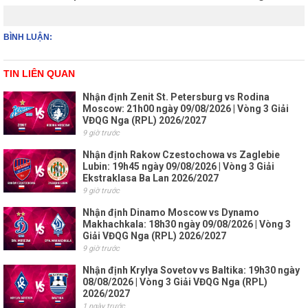
BÌNH LUẬN:
TIN LIÊN QUAN
Nhận định Zenit St. Petersburg vs Rodina
Moscow: 21h00 ngày 09/08/2026 | Vòng 3 Giải
VĐQG Nga (RPL) 2026/2027
9 giờ trước
Nhận định Rakow Czestochowa vs Zaglebie
Lubin: 19h45 ngày 09/08/2026 | Vòng 3 Giải
Ekstraklasa Ba Lan 2026/2027
9 giờ trước
Nhận định Dinamo Moscow vs Dynamo
Makhachkala: 18h30 ngày 09/08/2026 | Vòng 3
Giải VĐQG Nga (RPL) 2026/2027
9 giờ trước
Nhận định Krylya Sovetov vs Baltika: 19h30 ngày
08/08/2026 | Vòng 3 Giải VĐQG Nga (RPL)
2026/2027
1 ngày trước