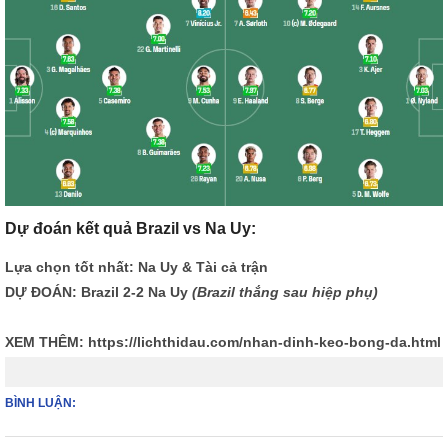
Dự đoán kết quả Brazil vs Na Uy:
Lựa chọn tốt nhất: Na Uy & Tài cả trận
DỰ ĐOÁN: Brazil 2-2 Na Uy
(Brazil thắng sau hiệp phụ)
XEM THÊM:
https://lichthidau.com/nhan-dinh-keo-bong-da.html
BÌNH LUẬN: