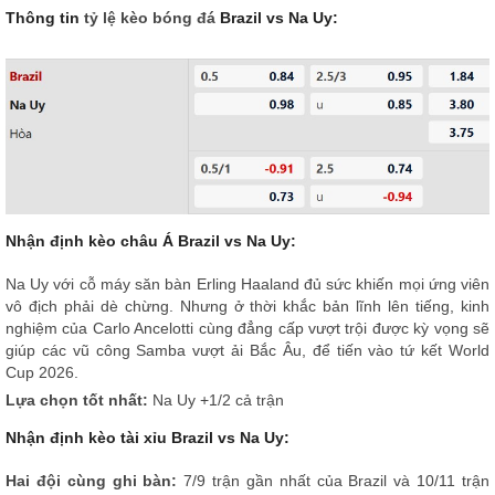
Thông tin
tỷ lệ kèo bóng đá
Brazil vs Na Uy:
Nhận định kèo châu Á Brazil vs Na Uy:
Na Uy với cỗ máy săn bàn Erling Haaland đủ sức khiến mọi ứng viên
vô địch phải dè chừng. Nhưng ở thời khắc bản lĩnh lên tiếng, kinh
nghiệm của Carlo Ancelotti cùng đẳng cấp vượt trội được kỳ vọng sẽ
giúp các vũ công Samba vượt ải Bắc Âu, để tiến vào tứ kết World
Cup 2026.
Lựa chọn tốt nhất:
Na Uy +1/2 cả trận
Nhận định kèo tài xỉu Brazil vs Na Uy:
Hai đội cùng ghi bàn:
7/9 trận gần nhất của Brazil và 10/11 trận