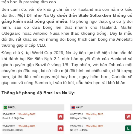
trận hơn là pressing tầm cao.
Bên cạnh đó, vấn đề không chỉ nằm ở Haaland mà còn nằm ở kiểu
đối thủ.
Một ĐT như Na Uy dưới thời Stale Solbakken không cố
gắng kiểm soát bóng quá nhiều.
Họ phòng ngự thấp, giữ cự ly đội
hình, sau đó đưa bóng lên thật nhanh cho Haaland, Martin
Odegaard hoặc Antonio Nusa khai thác khoảng trống. Đây là mẫu
đối thủ rất khác so với những đội bóng thích cầm bóng mà Ancelotti
thường gặp ở cấp CLB.
Đáng chú ý, tại World Cup 2026, Na Uy tiếp tục thể hiện bản sắc đó
khi đánh bại Bờ Biển Ngà 2-1 nhờ bàn quyết định của Haaland và
giành quyền gặp Brazil ở vòng 1/8. Tuy nhiên, với bản lĩnh của một
chuyên gia đấu cúp, lại sở hữu một đội hình có chiều sâu, chất lượng
hơn, lại thi đấu mỗi ngày một hay hơn, nguy hiểm hơn, Carletto sẽ
giúp các vũ công Samba lọt vào tứ kết, dẫu hứa hẹn rất khó khăn.
Thống kê phong độ Brazil vs Na Uy: