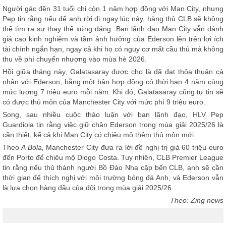
Người gác đền 31 tuổi chỉ còn 1 năm hợp đồng với Man City, nhưng
Pep tin rằng nếu để anh rời đi ngay lúc này, hàng thủ CLB sẽ không
thể tìm ra sự thay thế xứng đáng. Ban lãnh đạo Man City vẫn đánh
giá cao kinh nghiệm và tầm ảnh hưởng của Ederson lên trên lợi ích
tài chính ngắn hạn, ngay cả khi họ có nguy cơ mất cầu thủ mà không
thu về phí chuyển nhượng vào mùa hè 2026.
Hồi giữa tháng này, Galatasaray được cho là đã đạt thỏa thuận cá
nhân với Ederson, bằng một bản hợp đồng có thời hạn 4 năm cùng
mức lương 7 triệu euro mỗi năm. Khi đó, Galatasaray cũng tự tin sẽ
có được thủ môn của Manchester City với mức phí 9 triệu euro.
Song, sau nhiều cuộc thảo luận với ban lãnh đạo, HLV Pep
Guardiola tin rằng việc giữ chân Ederson trong mùa giải 2025/26 là
cần thiết, kể cả khi Man City có chiêu mộ thêm thủ môn mới.
Theo
A Bola,
Manchester City đưa ra lời đề nghị trị giá 60 triệu euro
đến Porto để chiêu mộ Diogo Costa. Tuy nhiên, CLB Premier League
tin rằng nếu thủ thành người Bồ Đào Nha cập bến CLB, anh sẽ cần
thời gian để thích nghi với môi trường bóng đá Anh, và Ederson vẫn
là lựa chọn hàng đầu của đội trong mùa giải 2025/26.
Theo: Zing news