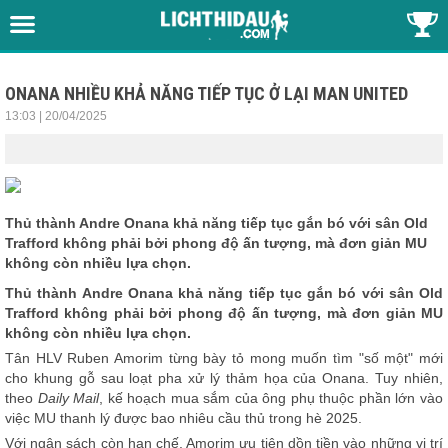
ONANA NHIỀU KHẢ NĂNG TIẾP TỤC Ở LẠI MAN UNITED
13:03 | 20/04/2025
Thủ thành Andre Onana khả năng tiếp tục gắn bó với sân Old
Trafford không phải bởi phong độ ấn tượng, mà đơn giản MU
không còn nhiều lựa chọn.
Thủ thành Andre Onana khả năng tiếp tục gắn bó với sân Old
Trafford không phải bởi phong độ ấn tượng, mà đơn giản MU
không còn nhiều lựa chọn.
Tân HLV Ruben Amorim từng bày tỏ mong muốn tìm "số một" mới
cho khung gỗ sau loạt pha xử lý thảm họa của Onana. Tuy nhiên,
theo
Daily Mail
, kế hoạch mua sắm của ông phụ thuộc phần lớn vào
việc MU thanh lý được bao nhiêu cầu thủ trong hè 2025.
Với ngân sách còn hạn chế, Amorim ưu tiên dồn tiền vào những vị trí