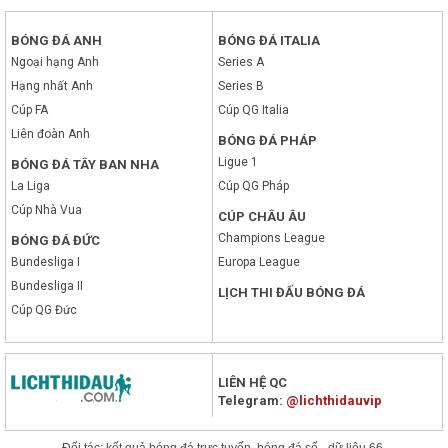
BÓNG ĐÁ ANH
BÓNG ĐÁ ITALIA
Ngoại hạng Anh
Series A
Hạng nhất Anh
Series B
Cúp FA
Cúp QG Italia
Liên đoàn Anh
BÓNG ĐÁ PHÁP
Ligue 1
BÓNG ĐÁ TÂY BAN NHA
La Liga
Cúp QG Pháp
Cúp Nhà Vua
CÚP CHÂU ÂU
Champions League
BÓNG ĐÁ ĐỨC
Bundesliga I
Europa League
Bundesliga II
LỊCH THI ĐẤU BÓNG ĐÁ
Cúp QG Đức
LIÊN HỆ QC
Telegram:
@lichthidauvip
x