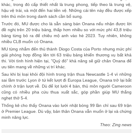
khác, trong đó cấp thiết nhất là trung phong, tiếp theo là trung vệ,
hậu vệ trái, và một đến hai tiền vệ. Những cái tên này đều được xếp
trên thủ môn trong danh sách cần bổ sung.
Trước đó, MU được cho là sẵn sàng bán Onana nếu nhận được lời
đề nghị trên 20 triệu bảng, thấp hơn nhiều so với mức phí 43,8 triệu
bảng từng bỏ ra để chiêu mộ anh vào hè 2023. Tuy nhiên, không
nhiều CLB muốn có Onana.
MU từng nhắm đến thủ thành Diogo Costa của Porto nhưng mức phí
giải phóng hợp đồng lên tới 63 triệu bảng khiến thương vụ bất khả
thi. Với tình hình hiện tại, "Quỷ đỏ" khả năng sẽ giữ chân Onana để
ưu tiên mang về những vị trí khác.
Sau khi bị loại khỏi đội hình trong trận thua Newcastle 1-4 vì những
sai lầm trước Lyon ở tứ kết lượt đi Europa League, Onana trở lại bắt
chính ở trận lượt về. Dù để lọt lưới 4 bàn, thủ môn người Cameroon
cũng có nhiều pha cứu thua xuất sắc, góp phần giúp MU thắng
nghẹt thở 5-4.
Thống kê cho thấy Onana vào lưới nhặt bóng 99 lần chỉ sau 69 trận
ở Premier League. Dù vậy, bản thân Onana vẫn muốn ở lại và chứng
minh năng lực.
Theo: Zing news