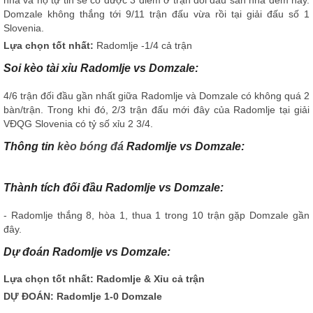
nhà và họ tự tin sẽ có được 3 điểm ở trận đối đầu sân nhà đêm nay.
Domzale không thắng tới 9/11 trận đấu vừa rồi tại giải đấu số 1
Slovenia.
Lựa chọn tốt nhất:
Radomlje -1/4 cả trận
Soi kèo tài xỉu Radomlje vs Domzale:
4/6 trận đối đầu gần nhất giữa Radomlje và Domzale có không quá 2
bàn/trận. Trong khi đó, 2/3 trận đấu mới đây của Radomlje tại giải
VĐQG Slovenia có tỷ số xỉu 2 3/4.
Thông tin
kèo bóng đá
Radomlje vs Domzale:
Thành tích đối đầu Radomlje vs Domzale:
- Radomlje thắng 8, hòa 1, thua 1 trong 10 trận gặp Domzale gần
đây.
Dự đoán Radomlje vs Domzale:
Lựa chọn tốt nhất: Radomlje & Xỉu cả trận
DỰ ĐOÁN: Radomlje 1-0 Domzale