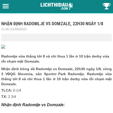
NHẬN ĐỊNH RADOMLJE VS DOMZALE, 22H30 NGÀY 1/8
11:40 | 01/08/2025
Radomlje vừa thắng tới 8 và chỉ thua 1 lần ở 10 trận derby vừa
rồi chạm mặt Domzale.
Nhận định bóng đá
Radomlje vs Domzale, 22h30 ngày 1/8, vòng
3 VĐQG Slovenia, sân Sportni Park Radomlje. Radomlje vừa
thắng tới 8 và chỉ thua 1 lần ở 10 trận derby vừa rồi chạm mặt
Domzale.
TLCA:
0:1/4
TX:
2 3/4
Nhận định Radomlje vs Domzale: