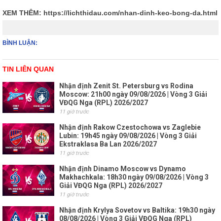
XEM THÊM:
https://lichthidau.com/nhan-dinh-keo-bong-da.html
BÌNH LUẬN:
TIN LIÊN QUAN
Nhận định Zenit St. Petersburg vs Rodina
Moscow: 21h00 ngày 09/08/2026 | Vòng 3 Giải
VĐQG Nga (RPL) 2026/2027
11 giờ trước
Nhận định Rakow Czestochowa vs Zaglebie
Lubin: 19h45 ngày 09/08/2026 | Vòng 3 Giải
Ekstraklasa Ba Lan 2026/2027
11 giờ trước
Nhận định Dinamo Moscow vs Dynamo
Makhachkala: 18h30 ngày 09/08/2026 | Vòng 3
Giải VĐQG Nga (RPL) 2026/2027
11 giờ trước
Nhận định Krylya Sovetov vs Baltika: 19h30 ngày
08/08/2026 | Vòng 3 Giải VĐQG Nga (RPL)