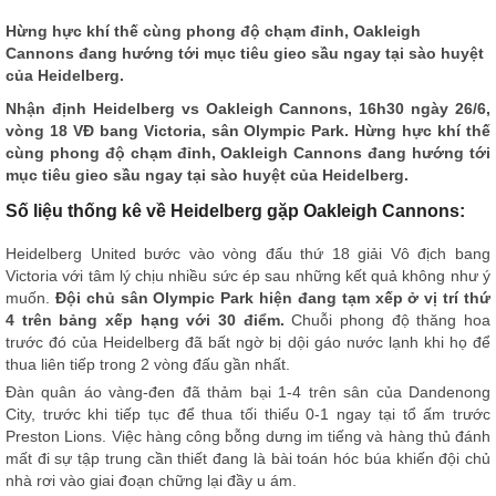
Hừng hực khí thế cùng phong độ chạm đỉnh, Oakleigh
Cannons đang hướng tới mục tiêu gieo sầu ngay tại sào huyệt
của Heidelberg.
Nhận định
Heidelberg vs Oakleigh Cannons, 16h30 ngày 26/6,
vòng 18 VĐ bang Victoria, sân Olympic Park. Hừng hực khí thế
cùng phong độ chạm đỉnh, Oakleigh Cannons đang hướng tới
mục tiêu gieo sầu ngay tại sào huyệt của Heidelberg.
Số liệu thống kê về Heidelberg gặp Oakleigh Cannons:
Heidelberg United bước vào vòng đấu thứ 18 giải Vô địch bang
Victoria với tâm lý chịu nhiều sức ép sau những kết quả không như ý
muốn.
Đội chủ sân Olympic Park hiện đang tạm xếp ở vị trí thứ
4 trên bảng xếp hạng với 30 điểm.
Chuỗi phong độ thăng hoa
trước đó của Heidelberg đã bất ngờ bị dội gáo nước lạnh khi họ để
thua liên tiếp trong 2 vòng đấu gần nhất.
Đàn quân áo vàng-đen đã thảm bại 1-4 trên sân của Dandenong
City, trước khi tiếp tục để thua tối thiểu 0-1 ngay tại tổ ấm trước
Preston Lions. Việc hàng công bỗng dưng im tiếng và hàng thủ đánh
mất đi sự tập trung cần thiết đang là bài toán hóc búa khiến đội chủ
nhà rơi vào giai đoạn chững lại đầy u ám.