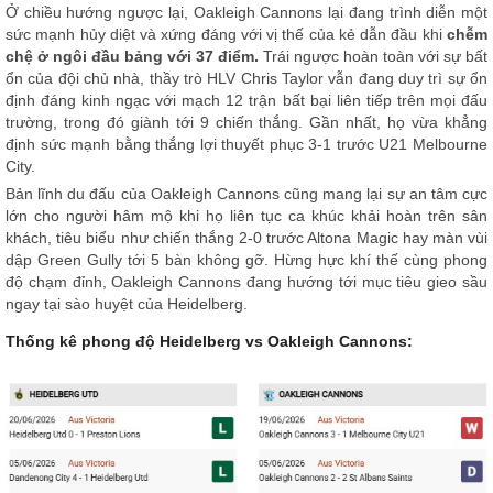
Ở chiều hướng ngược lại, Oakleigh Cannons lại đang trình diễn một
sức mạnh hủy diệt và xứng đáng với vị thế của kẻ dẫn đầu khi
chễm
chệ ở ngôi đầu bảng với 37 điểm.
Trái ngược hoàn toàn với sự bất
ổn của đội chủ nhà, thầy trò HLV Chris Taylor vẫn đang duy trì sự ổn
định đáng kinh ngạc với mạch 12 trận bất bại liên tiếp trên mọi đấu
trường, trong đó giành tới 9 chiến thắng. Gần nhất, họ vừa khẳng
định sức mạnh bằng thắng lợi thuyết phục 3-1 trước U21 Melbourne
City.
Bản lĩnh du đấu của Oakleigh Cannons cũng mang lại sự an tâm cực
lớn cho người hâm mộ khi họ liên tục ca khúc khải hoàn trên sân
khách, tiêu biểu như chiến thắng 2-0 trước Altona Magic hay màn vùi
dập Green Gully tới 5 bàn không gỡ. Hừng hực khí thế cùng phong
độ chạm đỉnh, Oakleigh Cannons đang hướng tới mục tiêu gieo sầu
ngay tại sào huyệt của Heidelberg.
Thống kê phong độ Heidelberg vs Oakleigh Cannons: