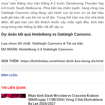
mưa" bàn thắng như trận thắng 4-2 trước Dandenong Thunder hay
4-0 trước South Melbourne. Phía bên kia chiến tuyến, hàng công của
Oakleigh Cannons cũng đang vận hành cực kỳ trơn tru và đạt hiệu
suất ghi bàn rất cao khi rời xa tổ ấm. Trong thế trận mà chủ nhà khát
điểm để giải hạn còn đội khách muốn xây chắc ngôi đầu, kịch bản
tưng bừng bàn thắng là điều rất dễ xảy ra.
Dự đoán kết quả Heidelberg vs Oakleigh Cannons:
Lựa chọn tốt nhất: Oakleigh Cannons & Tài cả trận
DỰ ĐOÁN: Heidelberg 1-2 Oakleigh Cannons
XEM THÊM:
https://lichthidau.com/nhan-dinh-keo-bong-da.html
BÌNH LUẬN:
TIN LIÊN QUAN
Nhận định Slask Wroclaw vs Cracovia Krakow:
00h00 ngày 11/08/2026 | Vòng 3 Giải Ekstraklasa
Ba Lan 2026/2027