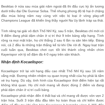
Besiktas ở nửa sau mùa giải năm ngoái đã thi đấu cực kỳ ấn tượng
dưới triều đại Ole Gunnar Solsa. Thế nhưng phong độ tệ hại ở chặng
đầu mùa bóng năm nay cùng với việc bị loại ở vòng play-off
Champions League đã khiến ông thầy người Na Uy lãnh tráp sa thải.
Tính riêng tại giải vô địch Thổ Nhĩ Kỳ, sau 5 trận, Besiktas chỉ mới có
9 điểm đang phải dậm chân ở vị trí thứ 9 trên bảng xếp hạng. Tính
rộng ra mọi mặt trận, họ chỉ thắng 2 sau 6 lần ra sân liên tiếp. Đáng
nói, cả 2 đều là những trận thắng kể từ khi Ole rời đi. Ngay loạt trận
cuối tuần qua, Besiktas chơi cực tốt khi thành công nhấn chìm
Kayerispor với tỷ số đậm đà 4-0 ngay trên sân khách.
Nhận định Kocaelispor:
Kocaelispor trở lại với hạng đấu cao nhất Thổ Nhĩ Kỳ sau 16 năm
vắng mặt. Đương nhiên nhiệm vụ quan trọng nhất của họ phải là tấm
vé trụ hạng. Dù vậy, tình hình của Kocaelispor thời điểm hiện tại rất
không khả quan. Họ chỉ mới mang về được đúng 2 điểm và đang
phải dậm chân ở vị trí cuối bảng.
Kocaelispor phải nhận đến 4 thất bại và chỉ mang về được vỏn vẹn 2
trận hòa. Suốt 3 trận đấu đầu tiên họ toàn thua và chỉ kiếm được