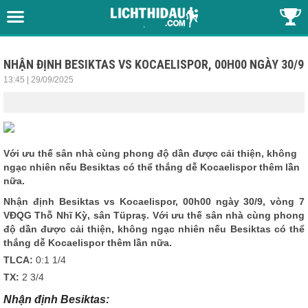
NHẬN ĐỊNH BESIKTAS VS KOCAELISPOR, 00H00 NGÀY 30/9
13:45 | 29/09/2025
Với ưu thế sân nhà cùng phong độ dần được cải thiện, không
ngạc nhiên nếu Besiktas có thể thắng dễ Kocaelispor thêm lần
nữa.
Nhận định
Besiktas vs Kocaelispor, 00h00 ngày 30/9, vòng 7
VĐQG Thỗ Nhĩ Kỳ, sân Tüpraş. Với ưu thế sân nhà cùng phong
độ dần được cải thiện, không ngạc nhiên nếu Besiktas có thể
thắng dễ Kocaelispor thêm lần nữa.
TLCA:
0:1 1/4
TX:
2 3/4
Nhận định Besiktas: